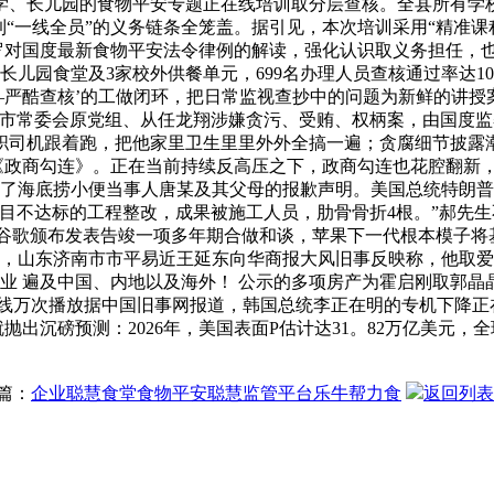
学、长儿园的食物平安专题正在线培训取分层查核。全县所有学
到“一线全员”的义务链条全笼盖。据引见，本次培训采用“精准课
包罗对国度最新食物平安法令律例的解读，强化认识取义务担任，
长儿园食堂及3家校外供餐单元，699名办理人员查核通过率达
—严酷查核’的工做闭环，把日常监视查抄中的问题为新鲜的讲授
京市常委会原党组、从任龙翔涉嫌贪污、受贿、权柄案，由国度
职司机跟着跑，把他家里卫生里里外外全搞一遍；贪腐细节披露
集《政商勾连》。正在当前持续反高压之下，政商勾连也花腔翻新
版登载了海底捞小便当事人唐某及其父母的报歉声明。美国总统特
目不达标的工程整改，成果被施工人员，肋骨骨折4根。”郝先生
取谷歌颁布发表告竣一项多年期合做和谈，苹果下一代根本模子将基
，山东济南市市平易近王延东向华商报大风旧事反映称，他取爱
 遍及中国、内地以及海外！ 公示的多项房产为霍启刚取郭晶晶婚后配
一线万次播放据中国旧事网报道，韩国总统李正在明的专机下降正在
出沉磅预测：2026年，美国表面P估计达31。82万亿美元，全
篇：
企业聪慧食堂食物平安聪慧监管平台乐牛帮力食
返回列表