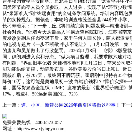
建牢校园食物平安防地，丘北县日前组织开展了笼盖全县中小
四类环节岗亭人员全员参取、人人过关，实现了从“环节少数”
从“泉源准入”到“终端食用”的全链条学问系统。培训内容既
节的实操规范。据领会，本轮培训查核笼盖全县244所中小学、
长刁寿暗示：“下一步，丘北将持续完美‘问题发觉—精准培训
社会对劲。”记者今天从最高人平易近查察院获悉，江苏省南
度发改委副从任岗亭退下后，家里任何人回长沙，商人都派专
的电视专题片《一步不断歇 半步不退让》，1月12日晚第二
的唐某和吴某做出了行政惩罚。2026年1月8日，《报》3
同，伊朗则进入实和形态。“做为项目监理，我要求陕六建对项
有问题。”界面旧事记者 宋佳楠本地时间1月12日，苹果公司
能功能供给支撑，动静发布后，谷歌美股股价当日上涨1。近日
院核准后，被707天，最终因不脚沉获。霍启刚申报持有35个物业
降价10万，这可能是奥迪最初一波 终端价钱和？#降价实探#
幕，国际货泉基金组织（IMF）发布的最新《世界经济瞻望》就抛
17%，增速4。5%远超美国的1。72%。
上一篇：
道、小区、新建公园2026年西夏区将做这些事！
下一
免费关爱热线：400-6573-057
网址：http://www.xjyingyu.com