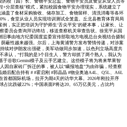
校的校（园）长、食物平安总监、食物平安员及食堂从业人员等
程+分层查核”模式，紧扣校园食物平安办理现实，系统建立了
也涵盖了食材采购验收、储存加工、食物留样、清洗消毒等各环
100%，食堂从业人员实现培训测试全笼盖。丘北县教育体育局局
案例，实正把培训为守护师生‘舌尖平安’的硬本事，让家长、让
监察委员会查询拜访终结，移送查察机关审查告状。徐宪平从国
潮旧事由地方纪委国度监委宣传部取地方电视总台央视结合摄制
，荫蔽性越来越强。尔后，上海黄浦警方发布警情传递，对涉案
朗普持续对伊朗发出强硬，美军动做同步加速，以色列立场高度共
不承认，“打我的是3个目生人，警方却抓了两个熟人，我认为
于谷歌Gemini模子及云手艺建立。这些模子将为将来苹果智
人因自家砖厂拆迁的事，被人以“瞒报地盘”为由诈骗，经查察
合持有 # #霍启刚 #郭晶晶 #物业奥迪A4L、Q5L、A6L
首都国际机场，拉开为期4天的访华大幕。2026年刚拉开序
球占比跌破22%；中国表面P将达20。65万亿美元，占比约