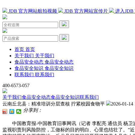
JDB 官方网站航拍视频
JDB 官方网站宣传片
进入JD
首页
首页
关于我们
关于我们
食品安全动态
食品安全动态
食品安全知识
食品安全知识
联系我们
联系我们
400-6573-057
关于我们
食品安全动态
食品安全知识
联系我们
云南丘北县：精准培训分层查核 拧紧校园食物平
2026-01-14 
分享到：
中国教育报-中国教育旧事网讯（记者 李配亮 通信员 杨卫
监视职责到风险防控，工做标的目的明白、心里也结壮了。”