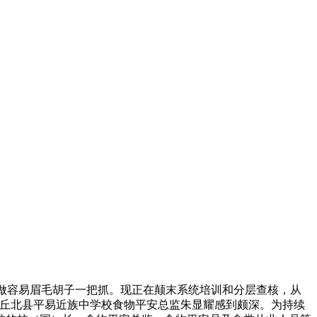
工做容易眉毛胡子一把抓。现正在颠末系统培训和分层查核，从
省丘北县平易近族中学校食物平安总监朱显耀感到颇深。为持续