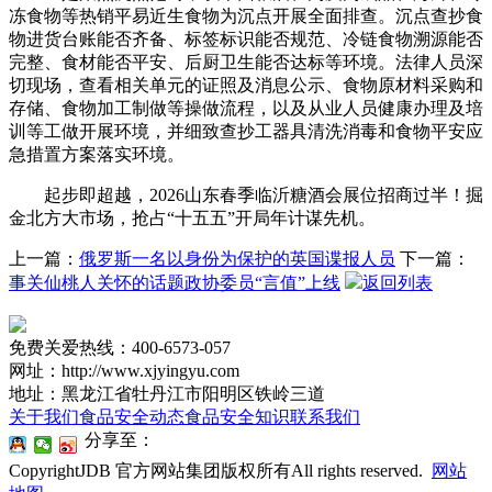
冻食物等热销平易近生食物为沉点开展全面排查。沉点查抄食
物进货台账能否齐备、标签标识能否规范、冷链食物溯源能否
完整、食材能否平安、后厨卫生能否达标等环境。法律人员深
切现场，查看相关单元的证照及消息公示、食物原材料采购和
存储、食物加工制做等操做流程，以及从业人员健康办理及培
训等工做开展环境，并细致查抄工器具清洗消毒和食物平安应
急措置方案落实环境。
起步即超越，2026山东春季临沂糖酒会展位招商过半！掘
金北方大市场，抢占“十五五”开局年计谋先机。
上一篇：
俄罗斯一名以身份为保护的英国谍报人员
下一篇：
事关仙桃人关怀的话题政协委员“言值”上线
返回列表
免费关爱热线：400-6573-057
网址：http://www.xjyingyu.com
地址：黑龙江省牡丹江市阳明区铁岭三道
关于我们
食品安全动态
食品安全知识
联系我们
分享至：
CopyrightJDB 官方网站集团版权所有All rights reserved.
网站