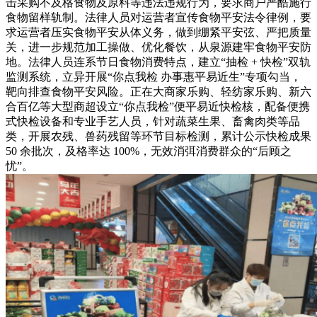
击采购不及格食物及原料等违法违规行为，要求商户严酷施行
食物留样轨制。法律人员对运营者宣传食物平安法令律例，要
求运营者压实食物平安从体义务，做到绷紧平安弦、严把质量
关，进一步规范加工操做、优化餐饮，从泉源建牢食物平安防
地。法律人员连系节日食物消费特点，建立“抽检 + 快检”双轨
监测系统，立异开展“你点我检 办事惠平易近生”专项勾当，
靶向排查食物平安风险。正在大商家乐购、轻纺家乐购、新六
合百亿等大型商超设立“你点我检”便平易近快检核，配备便携
式快检设备和专业手艺人员，针对蔬菜生果、畜禽肉类等品
类，开展农残、兽药残留等环节目标检测，累计公示快检成果
50 余批次，及格率达 100%，无效消弭消费群众的“后顾之
忧”。