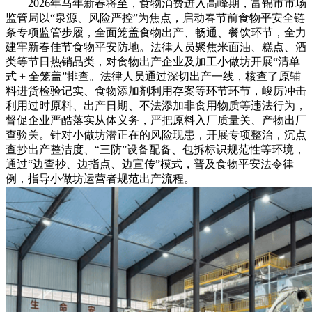
2026年马年新春将至，食物消费进入高峰期，富锦市市场
监管局以“泉源、风险严控”为焦点，启动春节前食物平安全链
条专项监管步履，全面笼盖食物出产、畅通、餐饮环节，全力
建牢新春佳节食物平安防地。法律人员聚焦米面油、糕点、酒
类等节日热销品类，对食物出产企业及加工小做坊开展“清单
式 + 全笼盖”排查。法律人员通过深切出产一线，核查了原辅
料进货检验记实、食物添加剂利用存案等环节环节，峻厉冲击
利用过时原料、出产日期、不法添加非食用物质等违法行为，
督促企业严酷落实从体义务，严把原料入厂质量关、产物出厂
查验关。针对小做坊潜正在的风险现患，开展专项整治，沉点
查抄出产整洁度、“三防”设备配备、包拆标识规范性等环境，
通过“边查抄、边指点、边宣传”模式，普及食物平安法令律
例，指导小做坊运营者规范出产流程。