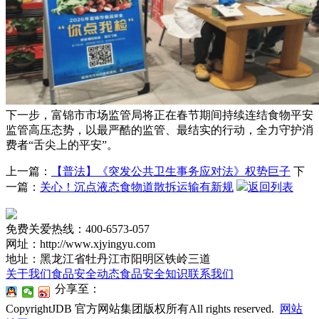
下一步，富锦市市场监管局将正在春节期间持续连结食物平安
监管高压态势，以最严酷的监管、最结实的行动，全力守护消
费者“舌尖上的平安”。
上一篇：
【普法】《突发公共卫生事务应对法》权势巨子
下
一篇：
关心！沉点液态食物道散拆运输有新规
返回列表
免费关爱热线：400-6573-057
网址：http://www.xjyingyu.com
地址：黑龙江省牡丹江市阳明区铁岭三道
关于我们
食品安全动态
食品安全知识
联系我们
分享至：
CopyrightJDB 官方网站集团版权所有All rights reserved.
网站