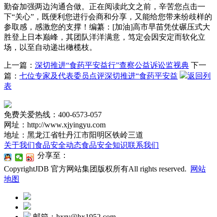
勤奋加强两边沟通合做。正在阅读此文之前，辛苦您点击一
下“关心”，既便利您进行会商和分享，又能给您带来纷歧样的
参取感，感激您的支撑！编纂：[加油]高市早苗凭仗碾压式大
胜登上日本巅峰，其团队洋洋满意，笃定会因安定而软化立
场，以至自动递出橄榄枝。
上一篇：
深切推进“食药平安益行”查察公益诉讼监视典
下一
篇：
七位专家及代表委员点评深切推进“食药平安益
返回列
表
免费关爱热线：400-6573-057
网址：http://www.xjyingyu.com
地址：黑龙江省牡丹江市阳明区铁岭三道
关于我们
食品安全动态
食品安全知识
联系我们
分享至：
CopyrightJDB 官方网站集团版权所有All rights reserved.
网站
地图
邮箱：hxry@hx1952.com