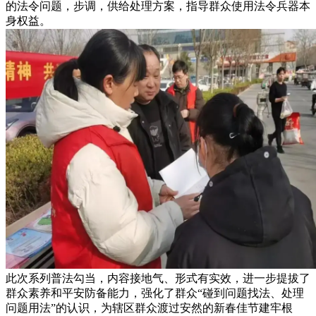
的法令问题，步调，供给处理方案，指导群众使用法令兵器本
身权益。
此次系列普法勾当，内容接地气、形式有实效，进一步提拔了
群众素养和平安防备能力，强化了群众“碰到问题找法、处理
问题用法”的认识，为辖区群众渡过安然的新春佳节建牢根