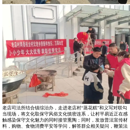
老店司法所结合镇综治办，走进老店村“蒸花糕”和义写对联勾
当现场，将文化取保守风俗文化慎密连系，让村平易近正在感
触感染保守文化魅力的同时接管熏陶；同时，发放普法宣传材
料，购物、食物消费平安等学问，解答群众相关疑问，鞭策法