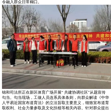
令融入群众日常糊口。
锦和司法所正在新区体育广场开展“ 共建协调社区”从题宣传
勾当。勾当现场，工做人员连系具体条则，向群众解读《中华
人平易近国宣布道育法》的立法旨取主要意义，细致宣布道育
取权利、社会力量参取及文化扶植等相关内容。针对群众提出