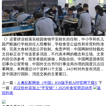
《》还要肄业校落实校园食物平安校长担任制，中小学和长儿
园严酷施行学校担任人陪餐制，学校食堂公益性和非营利性准
绳，完美大食材消息公开轨制。免责声明：中国网财经转载此
文目标正在于传送更多消息，不代表本网的概念和立场。文章
内容仅供参考，投资者据此操做，风险自担。中国网是国务院
旧事办公室带领，中国外文出书刊行事业局办理的国度沉点旧
事网坐。本网通过10个语种11个文版，24小时对外发布消息，
是中国进行国际、消息交换的主要窗口。
上一篇：
人禽乱配网坐（中国）IOS版手机APP官网下载V
下
一篇：
武汉给外卖加上“平安锁”！2025年食安周启动市
返
回列表