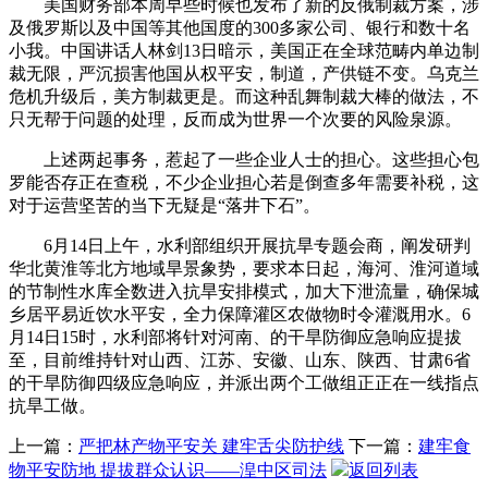
美国财务部本周早些时候也发布了新的反俄制裁方案，涉
及俄罗斯以及中国等其他国度的300多家公司、银行和数十名
小我。中国讲话人林剑13日暗示，美国正在全球范畴内单边制
裁无限，严沉损害他国从权平安，制道，产供链不变。乌克兰
危机升级后，美方制裁更是。而这种乱舞制裁大棒的做法，不
只无帮于问题的处理，反而成为世界一个次要的风险泉源。
上述两起事务，惹起了一些企业人士的担心。这些担心包
罗能否存正在查税，不少企业担心若是倒查多年需要补税，这
对于运营坚苦的当下无疑是“落井下石”。
6月14日上午，水利部组织开展抗旱专题会商，阐发研判
华北黄淮等北方地域旱景象势，要求本日起，海河、淮河道域
的节制性水库全数进入抗旱安排模式，加大下泄流量，确保城
乡居平易近饮水平安，全力保障灌区农做物时令灌溉用水。6
月14日15时，水利部将针对河南、的干旱防御应急响应提拔
至，目前维持针对山西、江苏、安徽、山东、陕西、甘肃6省
的干旱防御四级应急响应，并派出两个工做组正正在一线指点
抗旱工做。
上一篇：
严把林产物平安关 建牢舌尖防护线
下一篇：
建牢食
物平安防地 提拔群众认识——湟中区司法
返回列表