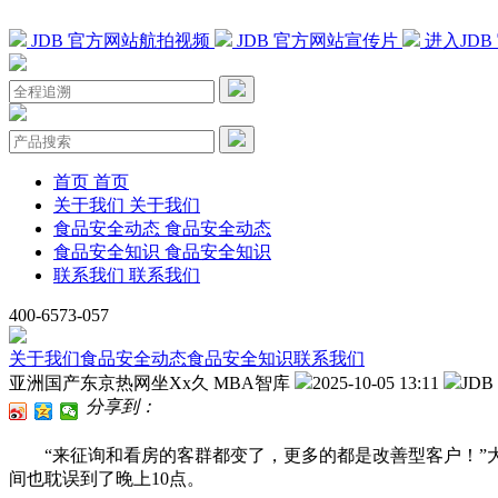
JDB 官方网站航拍视频
JDB 官方网站宣传片
进入JD
首页
首页
关于我们
关于我们
食品安全动态
食品安全动态
食品安全知识
食品安全知识
联系我们
联系我们
400-6573-057
关于我们
食品安全动态
食品安全知识
联系我们
亚洲国产东京热网坐Xx久 MBA智库
2025-10-05 13:11
JD
分享到：
“来征询和看房的客群都变了，更多的都是改善型客户！”大兴
间也耽误到了晚上10点。