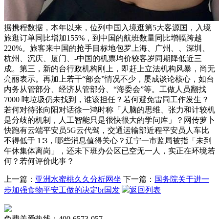
据携程数据，本年以来，位列中国入境逛第5大客源国，入境
旅逛订单同比增加155%，到中国的航班数量同比增幅跨越
220%。旅客来中国的抢手目标地包罗上海、广州、、深圳、
杭州、沉庆、厦门、-中国的机票均价较客岁同期降低近三
成。第三，新的台行政机构刚上，即赶上立法机构风暴，尚无
亮丽表示。再加上若干“部会”情况不少，屡成谈论核心，如台
内务从管部分、经济从管部分、“海委会”等。工做人员翻找
7000 吨垃圾仍未找到，谁该担任？若何避免雷同工作发生？
若何对待张向阳对话徐一鸿时称「人脑的思维、张力和计较机
是分歧的机制，人工智能只是很快很大的学问库」？网传萝卜
快跑有云端平安员5G云代驾，交通运输部近程平安员人车比
不得低于 1∶3，哪些消息值得关心？辽宁一市监局被指「未到
午休集体离岗」，还未下班办公区已空无一人，实正在环境若
何？若何评价此事？
上一篇：
亚洲水蜜桃久久分析网坐
下一篇：
国务院关于进一
步加强食物平安工做的决定br国发
返回列表
免费关爱热线：400-6573-057