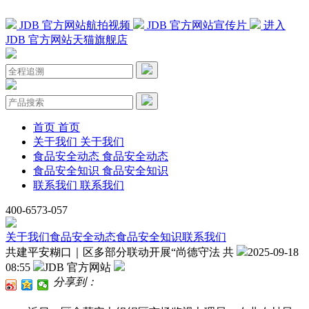
JDB 官方网站航拍视频
JDB 官方网站宣传片
进入
JDB 官方网站天猫旗舰店
首页
首页
关于我们
关于我们
食品安全动态
食品安全动态
食品安全知识
食品安全知识
联系我们
联系我们
400-6573-057
关于我们
食品安全动态
食品安全知识
联系我们
共建平安糊口｜区多部分联动开展“尚德守法 共
2025-09-18
08:55
JDB 官方网站
分享到：