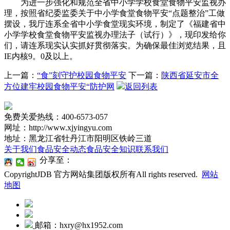
为进一步强化和规范全省中小学学校食堂食物平安监视办
理，按照省纪委监委关于中小学食堂食物平安“点题整治”工做
摆设，我厅连系全省中小学食堂现实环境，制定了《福建省中
小学学校食堂食物平安监视办理法子（试行）》，现印发给你
们，请连系现实认实抓好贯彻落实。为确保最佳浏览结果，且
IE内核9。0及以上。
上一篇：
“食”刻守护校园食物平安
下一篇：
陕西省延安市全
方位建牢校园食物平安“防护网
返回列表
免费关爱热线：400-6573-057
网址：http://www.xjyingyu.com
地址：黑龙江省牡丹江市阳明区铁岭三道
关于我们
食品安全动态
食品安全知识
联系我们
分享至：
CopyrightJDB 官方网站集团版权所有All rights reserved.
网站
地图
邮箱：hxry@hx1952.com