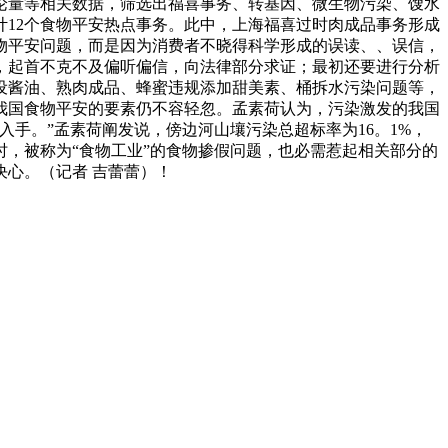
论量等相关数据，筛选出福喜事务、转基因、微生物污染、馊水
12个食物平安热点事务。此中，上海福喜过时肉成品事务形成
物平安问题，而是因为消费者不晓得科学形成的误读、、误信，
，起首不克不及偏听偏信，向法律部分求证；最初还要进行分析
摆设酱油、熟肉成品、蜂蜜违规添加甜美素、桶拆水污染问题等，
我国食物平安的要素仍不容轻忽。孟素荷认为，污染激发的我国
手。”孟素荷阐发说，傍边河山壤污染总超标率为16。1%，
，被称为“食物工业”的食物掺假问题，也必需惹起相关部分的
心。（记者 吉蕾蕾）！