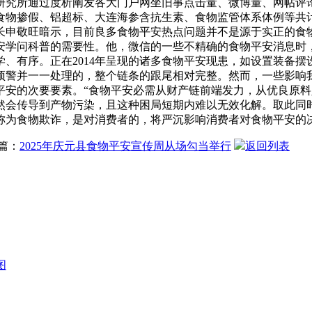
研究所通过度析阐发各大门户网坐旧事点击量、微博量、网帖评
食物掺假、铝超标、大连海参含抗生素、食物监管体系体例等共计
长申敬旺暗示，目前良多食物平安热点问题并不是源于实正的食
安学问科普的需要性。他，微信的一些不精确的食物平安消息时
、有序。正在2014年呈现的诸多食物平安现患，如设置装备
预警并一一处理的，整个链条的跟尾相对完整。然而，一些影响
安的次要要素。“食物平安必需从财产链前端发力，从优良原料入
然会传导到产物污染，且这种困局短期内难以无效化解。取此同时
称为食物欺诈，是对消费者的，将严沉影响消费者对食物平安的决
篇：
2025年庆元县食物平安宣传周从场勾当举行
返回列表
图