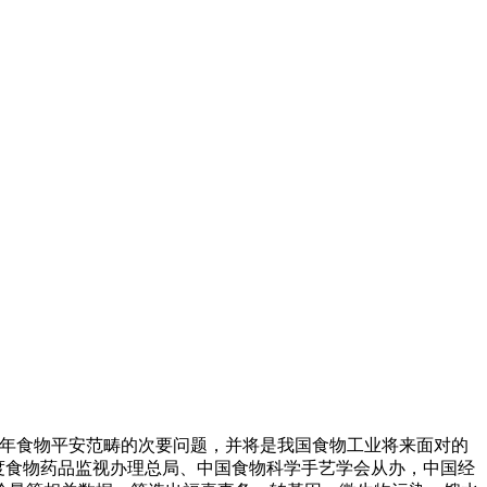
4年食物平安范畴的次要问题，并将是我国食物工业将来面对的
由国度食物药品监视办理总局、中国食物科学手艺学会从办，中国经