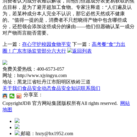
消费者认为成分表难以解读，而他们但愿成分表更易获取的焦
点目标，是为了避开超加工食物。专家注释道：“人们遍及认
为，若某种成分本人完全不认识，那它必然天然或不健康
的。”值得一提的是，消费者不只想晓得产物中包含哪些成
分，还想领会添加这些成分的缘由——他们但愿确认某一成分
对产物而言能否需要。
上一篇：
存心守护校园食物平安
下一篇：
高考餐“食”力出
圈！广东市场监管部分六大行
返回列表
免费关爱热线：400-6573-057
网址：http://www.xjyingyu.com
地址：黑龙江省牡丹江市阳明区铁岭三道
关于我们
食品安全动态
食品安全知识
联系我们
分享至：
CopyrightJDB 官方网站集团版权所有All rights reserved.
网站
地图
邮箱：hxry@hx1952.com