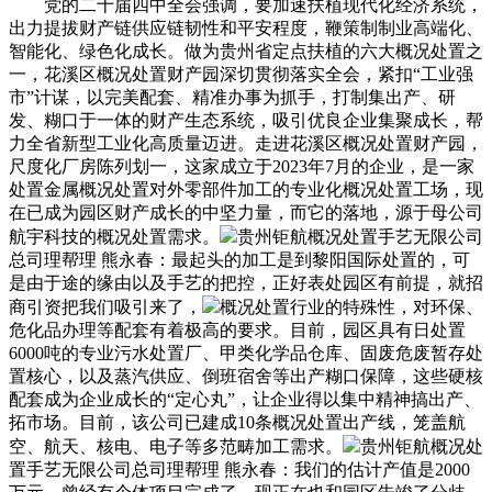
党的二十届四中全会强调，要加速扶植现代化经济系统，
出力提拔财产链供应链韧性和平安程度，鞭策制制业高端化、
智能化、绿色化成长。做为贵州省定点扶植的六大概况处置之
一，花溪区概况处置财产园深切贯彻落实全会，紧扣“工业强
市”计谋，以完美配套、精准办事为抓手，打制集出产、研
发、糊口于一体的财产生态系统，吸引优良企业集聚成长，帮
力全省新型工业化高质量迈进。走进花溪区概况处置财产园，
尺度化厂房陈列划一，这家成立于2023年7月的企业，是一家
处置金属概况处置对外零部件加工的专业化概况处置工场，现
在已成为园区财产成长的中坚力量，而它的落地，源于母公司
航宇科技的概况处置需求。
贵州钜航概况处置手艺无限公司
总司理帮理 熊永春：最起头的加工是到黎阳国际处置的，可
是由于途的缘由以及手艺的把控，正好表处园区有前提，就招
商引资把我们吸引来了，
概况处置行业的特殊性，对环保、
危化品办理等配套有着极高的要求。目前，园区具有日处置
6000吨的专业污水处置厂、甲类化学品仓库、固废危废暂存处
置核心，以及蒸汽供应、倒班宿舍等出产糊口保障，这些硬核
配套成为企业成长的“定心丸”，让企业得以集中精神搞出产、
拓市场。目前，该公司已建成10条概况处置出产线，笼盖航
空、航天、核电、电子等多范畴加工需求。
贵州钜航概况处
置手艺无限公司总司理帮理 熊永春：我们的估计产值是2000