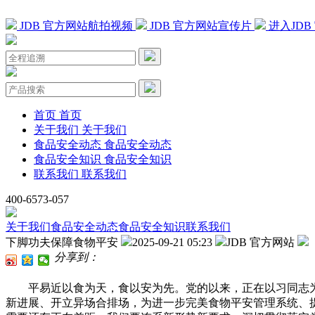
JDB 官方网站航拍视频
JDB 官方网站宣传片
进入JD
首页
首页
关于我们
关于我们
食品安全动态
食品安全动态
食品安全知识
食品安全知识
联系我们
联系我们
400-6573-057
关于我们
食品安全动态
食品安全知识
联系我们
下脚功夫保障食物平安
2025-09-21 05:23
JDB 官方网站
分享到：
平易近以食为天，食以安为先。党的以来，正在以习同志为
新进展、开立异场合排场，为进一步完美食物平安管理系统、