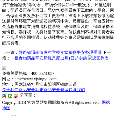
费”“全额减免”等词语，市场价钱认知和一般次序。尺度还明
白，配送员正在节假日、恶劣气候等景象下工做的，平台、用
工合做企业要发放补助或工做补帮，准绳上不该将扣款做为配
送超时等环境下对配送员的惩罚体例。尺度提出，平台应针对
全流程办事建立消费者权益系统，确保响应及时，保障消费者
知情权、选择权、人身财富平安等。价钱促销不得对消费者实
行不合理的不同待遇。从动续费等办事必需提前以显著体例提
醒消费者。
上一篇：
陕西省渭南市发布学校食堂食物平安办理手册
下一
篇：
一批食物药品平安新规尺度12月1日起实施
返回列表
免费关爱热线：400-6573-057
网址：http://www.xjyingyu.com
地址：黑龙江省牡丹江市阳明区铁岭三道
关于我们
食品安全动态
食品安全知识
联系我们
分享至：
CopyrightJDB 官方网站集团版权所有All rights reserved.
网站
地图