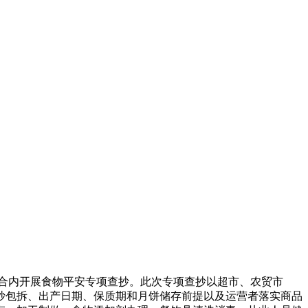
合内开展食物平安专项查抄。此次专项查抄以超市、农贸市
抄包拆、出产日期、保质期和月饼储存前提以及运营者落实商品