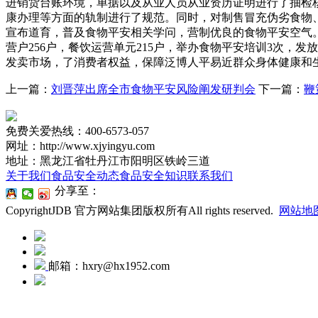
进销货台账环境，单据以及从业人员从业资历证明进行了抽检
康办理等方面的轨制进行了规范。同时，对制售冒充伪劣食物
宣布道育，普及食物平安相关学问，营制优良的食物平安空气。
营户256户，餐饮运营单元215户，举办食物平安培训3次，发
发卖市场，了消费者权益，保障泛博人平易近群众身体健康和生
上一篇：
刘晋萍出席全市食物平安风险阐发研判会
下一篇：
鞭
免费关爱热线：400-6573-057
网址：http://www.xjyingyu.com
地址：黑龙江省牡丹江市阳明区铁岭三道
关于我们
食品安全动态
食品安全知识
联系我们
分享至：
CopyrightJDB 官方网站集团版权所有All rights reserved.
网站地
邮箱：hxry@hx1952.com