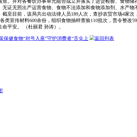
核查。并对各餐饮办事单元能否成立并落实了进货检验、食物储
、无证无照出产运营食物、食物不法添加和食物添加剂、水产物
截至目前，该局共出动法律人员189人次，查抄农贸市场4家次
放各类宣传材料600余份，组织食物抽样查验110批次，责令整改
命平安。 （杜丽君 孙涛）。
策保健食物“对号入座”守护消费者“舌尖上
返回列表
图