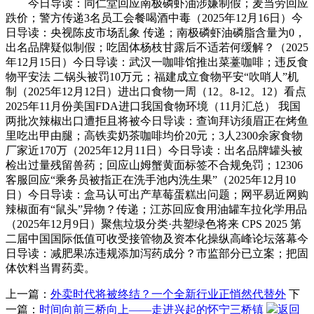
今日导读：同仁堂回应南极磷虾油涉嫌制假；麦当劳回应
跌价；警方传递3名员工会餐喝酒中毒（2025年12月16日）今
日导读：央视陈皮市场乱象 传递；南极磷虾油磷脂含量为0，
出名品牌疑似制假；吃固体杨枝甘露后不适若何缓解？（2025
年12月15日）今日导读：武汉一咖啡馆推出菜薹咖啡；违反食
物平安法 二锅头被罚10万元；福建成立食物平安“吹哨人”机
制（2025年12月12日）进出口食物一周（12。8-12。12）看点
2025年11月份美国FDA进口我国食物环境（11月汇总） 我国
两批次辣椒出口遭拒且将被今日导读：查询拜访须眉正在烤鱼
里吃出甲由腿；高铁卖奶茶咖啡均价20元；3人2300余家食物
厂家近170万（2025年12月11日）今日导读：出名品牌罐头被
检出过量残留兽药；回应山姆蟹黄面标签不合规免罚；12306
客服回应“乘务员被指正在洗手池内洗生果”（2025年12月10
日）今日导读：盒马认可出产草莓蛋糕出问题；网平易近网购
辣椒面有“鼠头”异物？传递；江苏回应食用油罐车拉化学用品
（2025年12月9日）聚焦垃圾分类·共塑绿色将来 CPS 2025 第
二届中国国际低值可收受接管物及资本化操纵高峰论坛落幕今
日导读：减肥果冻违规添加泻药成分？市监部分已立案；把固
体饮料当胃药卖。
上一篇：
外卖时代将被终结？一个全新行业正悄然代替外
下
一篇：
时间向前三桥向上——走进兴起的怀宁三桥镇
返回