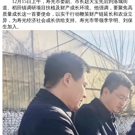
12月15日上午，寿光市委副、市长赵天宝先后到洛城街
道、稻田镇调研项目扶植及财产成长环境。他强调，要聚焦高
质量成长这一首要使命，以实干行动鞭策财产链延长和农业立
异，为寿光经济社会成长供给支持。寿光市带领李学明、刘保
生加入。