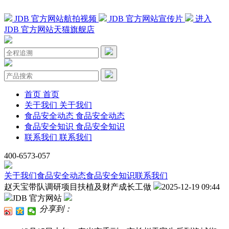
JDB 官方网站航拍视频
JDB 官方网站宣传片
进入
JDB 官方网站天猫旗舰店
首页
首页
关于我们
关于我们
食品安全动态
食品安全动态
食品安全知识
食品安全知识
联系我们
联系我们
400-6573-057
关于我们
食品安全动态
食品安全知识
联系我们
赵天宝带队调研项目扶植及财产成长工做
2025-12-19 09:44
JDB 官方网站
分享到：