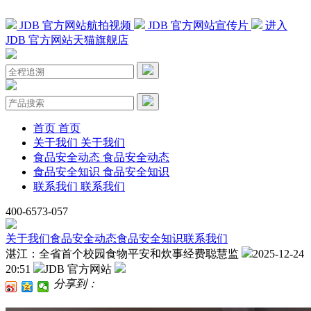
JDB 官方网站航拍视频
JDB 官方网站宣传片
进入
JDB 官方网站天猫旗舰店
首页
首页
关于我们
关于我们
食品安全动态
食品安全动态
食品安全知识
食品安全知识
联系我们
联系我们
400-6573-057
关于我们
食品安全动态
食品安全知识
联系我们
湛江：全省首个校园食物平安和炊事经费聪慧监
2025-12-24
20:51
JDB 官方网站
分享到：