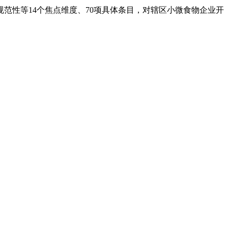
性等14个焦点维度、70项具体条目，对辖区小微食物企业开