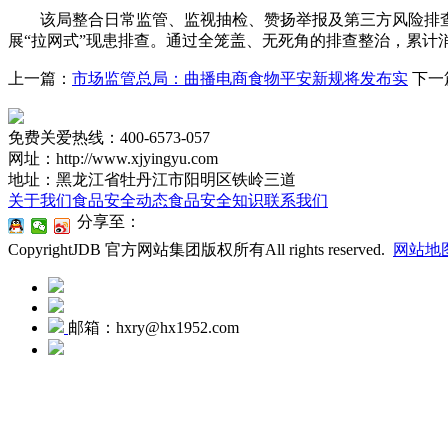
该局整合日常监管、监视抽检、赞扬举报及第三方风险排查等
展“拉网式”现患排查。通过全笼盖、无死角的排查整治，累计消
上一篇：
市场监管总局：曲播电商食物平安新规将发布实
下一
免费关爱热线：400-6573-057
网址：http://www.xjyingyu.com
地址：黑龙江省牡丹江市阳明区铁岭三道
关于我们
食品安全动态
食品安全知识
联系我们
分享至：
CopyrightJDB 官方网站集团版权所有All rights reserved.
网站地
邮箱：hxry@hx1952.com