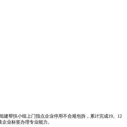
建帮扶小组上门指点企业停用不合规包拆，累计完成19。12
拔企业标签办理专业能力。