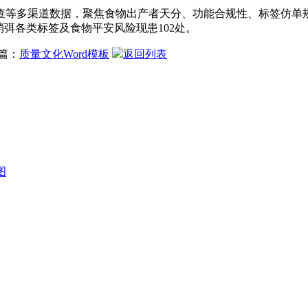
多渠道数据，聚焦食物出产者天分、功能合规性、标签仿单规范
弭各类标签及食物平安风险现患102处。
篇：
质量文化Word模板
返回列表
图