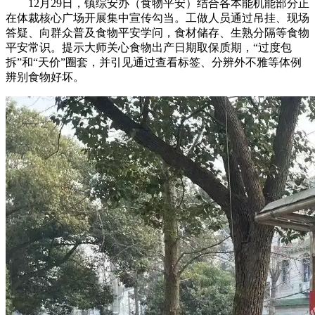
12月29日，镇综安办（食物平安）结合各本能机能部分正
在体裁核心广场开展集中宣传勾当。工做人员通过吊挂、现场
答疑、向群众普及食物平安学问，食材储存、生熟分隔等食物
平安常识。提示大师关心食物出产日期取保质期，“过度包
拆”和“天价”圈套，并引见通过查看标签、分辨外不雅等体例
辨别食物好坏。