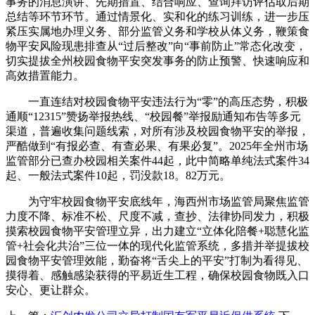
事务的消息演讲、先期措置、结合响应、查询拜访评估取后期
总结等环节环节。通过情景化、实和化的练习训练，进一步压
紧压实属地办理义务、部分监管义务和学校从体义务，鞭策食
物平安风险现患排查从“过后整改”向“事前防止”常态化改变，
切实提拔全州校园食物平安突发事务的防止预警、快速响应和
高效措置能力。
一直连结对校园食物平安违法行为“零”的高压态势，积极
通顺“12315”赞扬举报热线、“校园餐”举报励通知布告等多元
渠道，普遍收集问题线索，对所有涉及校园食物平安的举报，
严酷做到“有报必查、有查必果、有果必复”。2025年全州市场
监管部分已查办校园相关案件44起，此中简略单纯法式案件34
起、一般法式案件10起，罚没款18。82万元。
为守牢校园食物平安底线年，海西州市场监管局聚焦监管
力度不降、标准不松、尺度不减，查抄、法律协同发力，积极
摸索校园食物平安管理立异，出力建立“立体化陪餐+聪慧化监
管+社会化共治”三位一体的现代化监管系统，多措并举提拔校
园食物平安管理效能，勤奋将“舌尖上的平安”打制为看得见、
摸得着、感触感染获得的平易近生工程，确保校园食物既入口
安心、更让群众。