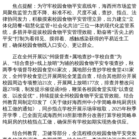
焦点提醒：为守牢校园食物平安底线年，海西州市场监管
局聚焦监管力度不降、标准不松、尺度不减，查抄、指点、法
律协同发力，积极摸索校园食物平安管理立异，出力建立“立
体化陪餐+聪慧化监管+社会化共治”三位一体的现代化监管系
统，多措并举提拔校园食物平安管理效能，勤奋将“舌尖上的
平安”打制为看得见、摸得着、感触感染获得的平易近生工
程，确保校园食物既入口安心、更让群众。
正在全州开展以“州级督查+属地查抄+学校自查”为
从、“结合查抄+线上放哨”为辅的校园食物平安专项查抄，秋
两季专项督导校园食堂61家次，属地部分查抄学校食堂431家
次，全州学校食堂已开展两轮全笼盖自查，结合其他部分开展
校园周边专项整治21次，开展网上放哨177次，排查并整改问
题278项，制发提示催促函9份，鞭策各校园食堂实现“以查促
改、以改促优”，持续提拔全州校园食物平安监管效能。结合
州教育局制定印发了《关于做好海西州中小学简略单纯厨房扶
植工做的通知》，同步指点学校开展示场审核取，2025年秋季
开学季，已全面完成海西州10所新增养分改善打算学校简略单
纯厨房的扶植指点工做，确保所有学校如期实现热食供应。
结合州教育、卫健等部分，全流程模仿校园食物平安突发