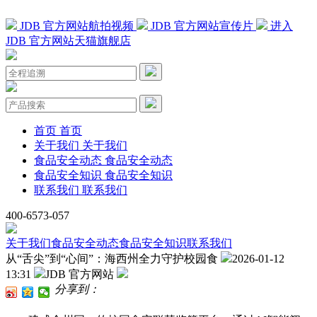
JDB 官方网站航拍视频
JDB 官方网站宣传片
进入
JDB 官方网站天猫旗舰店
首页
首页
关于我们
关于我们
食品安全动态
食品安全动态
食品安全知识
食品安全知识
联系我们
联系我们
400-6573-057
关于我们
食品安全动态
食品安全知识
联系我们
从“舌尖”到“心间”：海西州全力守护校园食
2026-01-12
13:31
JDB 官方网站
分享到：