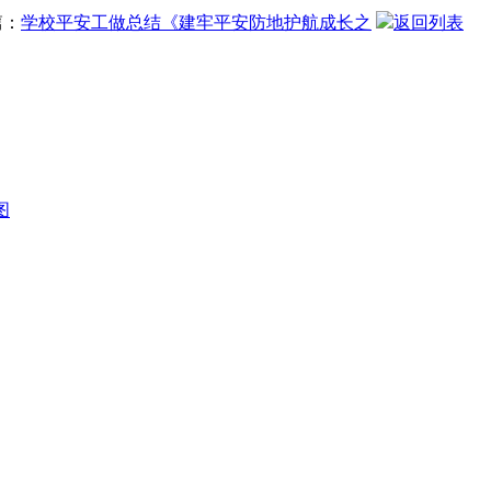
篇：
学校平安工做总结《建牢平安防地护航成长之
返回列表
图