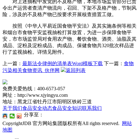
对上述抽检中发觉的不及格产物，本地市场监管部分已责
令出产运营者查清产物流向，召回、下架不及格产物，节制风
险，涉及的不及格产物已按要求开展核查措置工做。
按照《中华人平易近国食物平安法》及其实施条例等相关
和烟台市食物平安监视抽检打算放置，为进一步保障食物平
安，市市场监管局对食用农产物、餐饮食物、酒类、油脂及其
成品、淀粉及淀粉成品、肉成品、保健食物共320批次样品进
行了监视抽检。详情见附件。
上一篇：
最新法令律例的清单表Word模板下载
下一篇：
食物
污染相关食物资讯_伙伴网
返回列表
免费关爱热线：400-6573-057
网址：http://www.xjyingyu.com
地址：黑龙江省牡丹江市阳明区铁岭三道
关于我们
食品安全动态
食品安全知识
联系我们
分享至：
CopyrightJDB 官方网站集团版权所有All rights reserved.
网站
地图