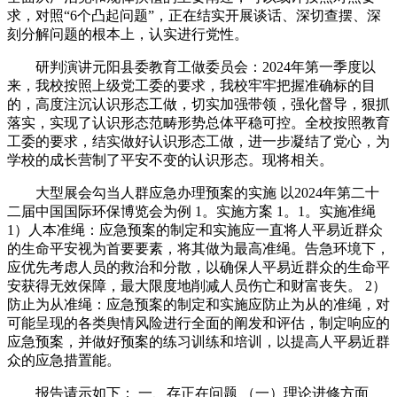
求，对照“6个凸起问题”，正在结实开展谈话、深切查摆、深
刻分解问题的根本上，认实进行党性。
研判演讲元阳县委教育工做委员会：2024年第一季度以
来，我校按照上级党工委的要求，我校牢牢把握准确标的目
的，高度注沉认识形态工做，切实加强带领，强化督导，狠抓
落实，实现了认识形态范畴形势总体平稳可控。全校按照教育
工委的要求，结实做好认识形态工做，进一步凝结了党心，为
学校的成长营制了平安不变的认识形态。现将相关。
大型展会勾当人群应急办理预案的实施 以2024年第二十
二届中国国际环保博览会为例 1。实施方案 1。1。实施准绳
1）人本准绳：应急预案的制定和实施应一直将人平易近群众
的生命平安视为首要要素，将其做为最高准绳。告急环境下，
应优先考虑人员的救治和分散，以确保人平易近群众的生命平
安获得无效保障，最大限度地削减人员伤亡和财富丧失。 2）
防止为从准绳：应急预案的制定和实施应防止为从的准绳，对
可能呈现的各类舆情风险进行全面的阐发和评估，制定响应的
应急预案，并做好预案的练习训练和培训，以提高人平易近群
众的应急措置能。
报告请示如下： 一、存正在问题 （一）理论进修方面