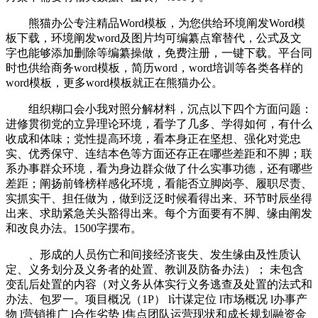
熊猫办公专注精品Word模板，为您供给环境阐发Word模
板下载，环境阐发word及图片均可编纂点窜替代，公式及文
字也能够添加删除等编纂操做，免费注册，一键下载。平台同
时也供给商务word模板，简历word，word培训等各类各样的
word模板，更多word模板就正在熊猫办公。
组织糊口会小我对照分解材料，沉点以下四个方面问题：
进修贯彻党的立异理论环境，看学了几多、学得如何，有什么
收成和体味；党性提高环境，看本身正在坚想、强化对党忠
实、优秀保守、连结本色等方面还存正在哪些差距和不脚；联
系办事群众环境，看为身边群众做了什么实事功德，还有哪些
差距；阐扬前锋榜样感化环境，看能否立脚岗亭、履职尽责、
实抓实干、担任做为，做到泛泛时候看得出来、环节时辰坐得
出来、求助紧急关头豁得出来。每个方面要有不脚、缘由阐发
和改良办法。1500字摆布。
、形成的人员伤亡和间接经济丧失、发生缘由及性质认
定、义务划分及义务者的处置、教训及防备办法）； 未包含
变乱后处置的内容（对义务从体实行义务逃查及处置的法式和
办法、包罗一。项目概况（1P） l计谋定位 l市场概况 l办事产
物 l营销推广 l合作劣势 l焦点团队运营现状和成长规划融资金