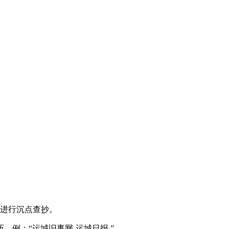
进行沉点查抄。
例：“运城旧事网-运城日报 ”。