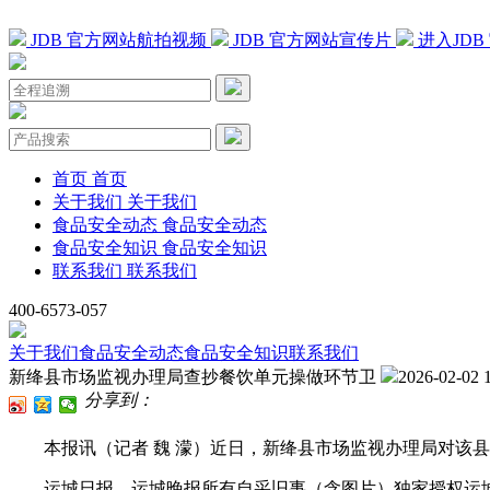
JDB 官方网站航拍视频
JDB 官方网站宣传片
进入JD
首页
首页
关于我们
关于我们
食品安全动态
食品安全动态
食品安全知识
食品安全知识
联系我们
联系我们
400-6573-057
关于我们
食品安全动态
食品安全知识
联系我们
新绛县市场监视办理局查抄餐饮单元操做环节卫
2026-02-02 
分享到：
本报讯（记者 魏 濛）近日，新绛县市场监视办理局对该县
运城日报、运城晚报所有自采旧事（含图片）独家授权运城旧