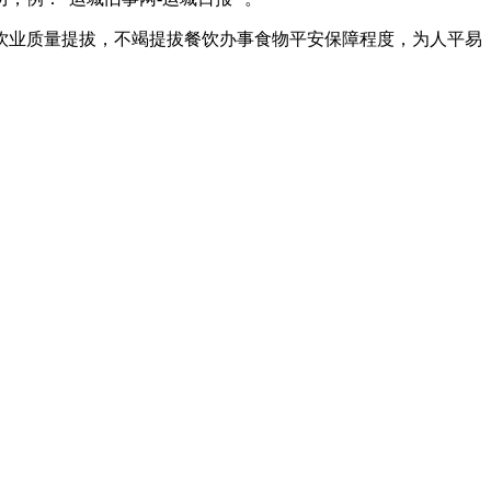
业质量提拔，不竭提拔餐饮办事食物平安保障程度，为人平易