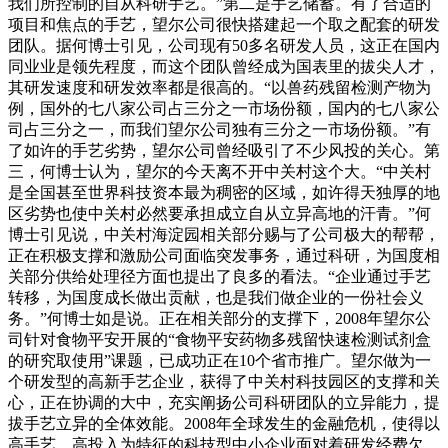
我们所控制的自从科研手艺。”第二是手艺储蓄。有了合适的
项目和焦点的手艺，望尔公司很快搭建起一个取之配套的研发
团队。据何博士引见，公司现有50多名研发人员，这正在国内
同业业是领先程度，而这个团队曾经成为国表里的拔尖人才，
其研发速度和研发效率都是很高的。“以兽药残留检测产物为
例，国外的七八家公司占三分之一市场份额，国内的七八家公
司占三分之一，而我们望尔公司独有三分之一市场份额。”有
了如许的手艺劣势，望尔公司曾经吸引了不少风投的关心。第
三，何博士认为，望尔的今天离不开中关村这个大。“中关村
是全国甚至世界科技资本最为稠密的区域，如许得天独厚的地
区劣势也使中关村必然要承担成立自从立异高地的汗青。”何
博士引见说，中关村海淀园相关部分赐与了公司极大的帮帮，
正在积极支撑和激励公司面临突发事务，通过科研，为国度相
关部分供给处理径方面也提出了良多的看法。“企业通过手艺
转移，为国度成长做出贡献，也是我们做企业的一份社会义
务。”何博士如是说。正在相关部分的支撑下，2008年望尔公
司针对食物平安开展的“食物平安药物多残留快速检测试剂盒
的研究取使用”课题，已成功正在10个省市推广。望尔做为一
个研发型的高新手艺企业，获得了中关村科技园区的支撑和关
心，正在协调的大中，充实阐扬公司科研团队的立异能力，提
拔手艺立异的全体效能。2008年全球发生的金融危机，使得以
高手艺、高投入为特征的科技型中小企业面对着研发经费欠