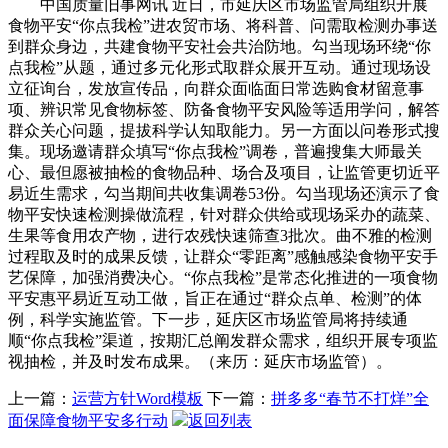
中国质量旧事网讯 近日，市延庆区市场监管局组织开展
食物平安“你点我检”进农贸市场、将科普、问需取检测办事送
到群众身边，共建食物平安社会共治防地。勾当现场环绕“你
点我检”从题，通过多元化形式取群众展开互动。通过现场设
立征询台，发放宣传品，向群众面临面日常选购食材留意事
项、辨识常见食物标签、防备食物平安风险等适用学问，解答
群众关心问题，提拔科学认知取能力。另一方面以问卷形式搜
集。现场邀请群众填写“你点我检”调卷，普遍搜集大师最关
心、最但愿被抽检的食物品种、场合及项目，让监管更切近平
易近生需求，勾当期间共收集调卷53份。勾当现场还演示了食
物平安快速检测操做流程，针对群众供给或现场采办的蔬菜、
生果等食用农产物，进行农残快速筛查3批次。曲不雅的检测
过程取及时的成果反馈，让群众“零距离”感触感染食物平安手
艺保障，加强消费决心。“你点我检”是常态化推进的一项食物
平安惠平易近互动工做，旨正在通过“群众点单、检测”的体
例，科学实施监管。下一步，延庆区市场监管局将持续通
顺“你点我检”渠道，按期汇总阐发群众需求，组织开展专项监
视抽检，并及时发布成果。（来历：延庆市场监管）。
上一篇：
运营方针Word模板
下一篇：
拼多多“春节不打烊”全
面保障食物平安多行动
返回列表