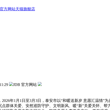
B 官方网站天猫旗舰店
11:29
JDB 官方网站
26年1月1日至3月3日，泰安市以“和暖送新岁 意愿汇温情”
沉点群体关爱、安然巡防守护、文明新风、暖“新”关爱关怀、帮