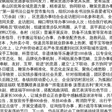
业赋能取意愿参取协同发力，鞭策意愿办事更具实效、更有温度
光。泰山区统筹全域意愿力量，精准谋划、协同联动，鞭策意愿办
业”第一届书法公益年货市集勾当，组织20余名书法快乐喜爱者
。5万余副（张）。区意愿办事结合会走访慰问10名参和老兵、
同关爱、走访慰问、糊口帮扶等办事500余人次；结合医疗机构
+网格员”联动机制，组建巡查步队对商圈、从干道、居平易近
料2万份。各村（社区）普遍开展反诈、防备不法集资等宣布道
、票务指导、行李搬运等贴心办事。办事坐配齐热水、急救药品、
资本，为外卖小哥、快递员等新就业群体奉上热粥、暖手宝等物资
”心坎上，让户外劳动者正在严冬里感遭到社区关怀取城市温情。
开设手工制做、科普尝试、非遗体验等乐趣讲堂100余场，以专
全常态化、制、品牌化办事机制，不竭拓展办事范畴、立异办事载
奉献、友好、互帮、前进”的意愿，建立“上下联动、多方协同”
聚冬日暖流，鞭策办事精准化、常态化走深走实。聚焦心难愁盼，
品等物资，以实情步履传送社会关爱。针对假期难题，团区委结合润
长后顾之忧。各镇街联动爱心人士、企业深切村居社区，为孤困
送福联 笔墨飘喷鼻送新春”“挥毫送新春 泼墨送吉利”黄河大集、
0余副、赠送福字800余张，搭配戏曲演唱、曲艺表演等出色节目
年及家长500余人，让城乡群众正在参取中感触感染浓浓年味，
当，发放宣传手册800余份、吊挂40余条，将消防平安、出行平
定点值守，开展交通疏导、征询指导办事，累计疏导车辆300余
制平安有序的节日。下一步，岱岳区委社会工做部将持续巩固春