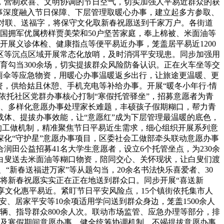
，营制欢喜、文明协调的节日空气，切实加强人平易近群众的获
事深度融入节日保障、下层管理取暖心办事，建立起多方参取、
写对联、送福字，将保守文化取新春祝愿送到千家万户。各街道
全国拥军优属榜样贾美荣和50户坚苦家庭，奉上棉被、米面油等
开展义诊体检、健康指点等便平易近办事，笼盖居平易近1200
小区等沉点区域开展常态化放哨，及时消弭平安现患。同步加强用
育勾当300余场，切实提拔群众风险防备认识。正在火车坐等交
雨伞等应急物资，用暖心办事温暖返乡出行，让旅途更温暖、更
，供给姑且休憩、手机充电等补给办事。开展“暖冬小年行·情
依托社区党群办事核心打制“寒假托管驿坐”，招募意愿者为青
业化、多样化意愿办事处理家长难题，丰硕孩子假期糊口，帮力青
体、提拔办事效能，让“意愿红”成为下层管理最温暖的底色，
的工做机制，精准聚焦节日平易近生需求，细心组织开展系列意
深化“守护星”意愿办事项目，区委社会工做部牵头联动意愿办事
田公益招募41名大学生意愿者，设立6个托管坐点，为230余
白叟送去米面油等糊口物资，陪同交心、关怀现状，让白叟们渡
“新春送福进万家”等从题勾当，20余名书法快乐喜爱者、30
，将新春祝愿实实正在正在地送到群众口。同步开展“喜送新
共享文化惠平易近。紧盯节日平安风险点，15个镇街依托集市人
安、居家平安等10余项适用学问送到群众身边，笼盖1500余人
辆、指导群众800余人次。联动市场监管、应急办理等部分，排
节及寒假期间意愿办事，健全统筹协调机制，不竭提拔意愿办事