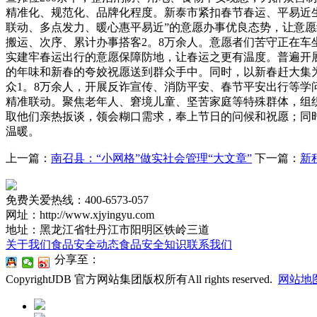
精准化、规范化、品牌化程度。新泰市紧扣春节春运、平易近
联动、多点发力、暖心惠平易近”的意愿办事优良态势，让意
搬运、次序、累计办事搭客2。8万余人。意愿者们苦守正在
实建牢春运出行的意愿保障防地，让春运之更有温度。普遍开
的年味和新春的夸姣祝愿送到群众手中。同时，以新春赶大集为
众1。8万余人，开展反诈宣传、消防平安、春节平安出行等
精准联动。聚焦老年人、窘境儿童、坚苦家庭等特殊群体，组织
取他们亲热扳谈，领会糊口需求，奉上节日的问候和祝愿；同
温暖。
上一篇：
南召县：“小网格”做实社会管理“大文章”
下一篇：
新
免费关爱热线：400-6573-057
网址：http://www.xjyingyu.com
地址：黑龙江省牡丹江市阳明区铁岭三道
关于我们
食品安全动态
食品安全知识
联系我们
分享至：
CopyrightJDB 官方网站集团版权所有All rights reserved.
网站地