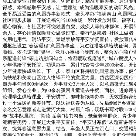
会工做专业力量深切下层、切近群众，精准开展办事。通过专
得感、幸福感取平安感，让“意愿红”成为温暖泰安的动听风
全平易近受益的意愿办事新款式。牵头举办“福满泰山 意愿同
社区同步步履，开展送福勾当100余场，累计发放对联、福字1
暖心物资。各社区村环绕独居白叟、残疾人等特殊群体，开展陪
余人，存心用情保障群众温暖过节。奉行“意愿者+社区工做者
火用电用气、消防平安、禁燃禁放等平安学问宣传，发放宣传材
通枢纽设立“春运暖程”意愿办事坐，为过往搭客供给线征询
顺畅。依托暖“新”驿坐、党群办事核心等阵地，整合爱心商户
系配送前锋”等走访慰问勾当，将温暖取祝愿送到“城市摆渡人
少年供给平安托管、功课办事，累计托管青少年2000余名。
少年健康快成功长。下一步，泰山区将持续巩固意愿办事，健
为扶植和美泰山区注入络绎不绝的意愿力量。岱岳区深切践行“
愿办事勾当600余场次，办事群众3万余人次，以意愿微光汇
组织、爱心企业，为60余名孤困儿童送去牛奶、面粉、进修用
论理学生供给课业、平安讲堂、趣味折纸等办事，无效缓解家
过一个温暖的新春佳节。以送福送春为从线，先后组织“乡资家园
余名文艺意愿者走进黄河大集、村居广场，现场书写对联120
春”故事队展演、“阅读·岳美”读书勾当，笼盖老年群众、青少
流稠密劣势，开展赶大集平安宣传、“平安过寒假”从题宣讲等勾
次。统筹春运意愿力量，结合、车坐人员正在沉点口、交通枢纽
查摊位200余个，整治消防、用电、食物平安现患，为群众营