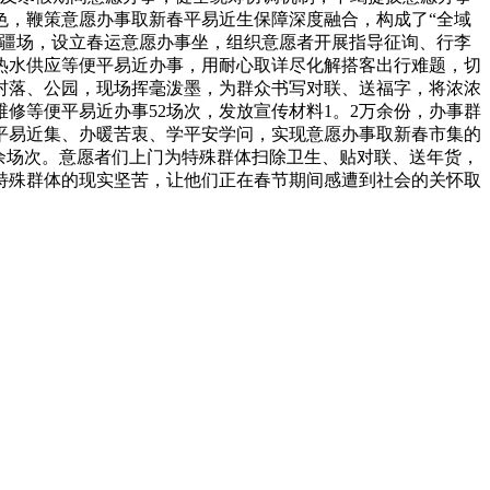
色，鞭策意愿办事取新春平易近生保障深度融合，构成了“全域
从疆场，设立春运意愿办事坐，组织意愿者开展指导征询、行李
热水供应等便平易近办事，用耐心取详尽化解搭客出行难题，切
村落、公园，现场挥毫泼墨，为群众书写对联、送福字，将浓浓
修等便平易近办事52场次，发放宣传材料1。2万余份，办事群
平易近集、办暖苦衷、学平安学问，实现意愿办事取新春市集的
0余场次。意愿者们上门为特殊群体扫除卫生、贴对联、送年货，
特殊群体的现实坚苦，让他们正在春节期间感遭到社会的关怀取