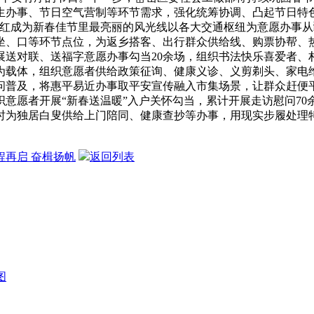
生办事、节日空气营制等环节需求，强化统筹协调、凸起节日特
愿红成为新春佳节里最亮丽的风光线以各大交通枢纽为意愿办事
车坐、口等环节点位，为返乡搭客、出行群众供给线、购票协帮、
展送对联、送福字意愿办事勾当20余场，组织书法快乐喜爱者、
载体，组织意愿者供给政策征询、健康义诊、义剪剃头、家电维
学问普及，将惠平易近办事取平安宣传融入市集场景，让群众赶便
意愿者开展“新春送温暖”入户关怀勾当，累计开展走访慰问7
时为独居白叟供给上门陪同、健康查抄等办事，用现实步履处理
程再启 奋楫扬帆
返回列表
图