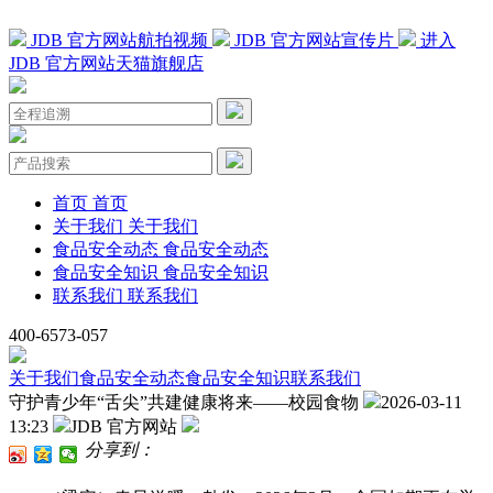
JDB 官方网站航拍视频
JDB 官方网站宣传片
进入
JDB 官方网站天猫旗舰店
首页
首页
关于我们
关于我们
食品安全动态
食品安全动态
食品安全知识
食品安全知识
联系我们
联系我们
400-6573-057
关于我们
食品安全动态
食品安全知识
联系我们
守护青少年“舌尖”共建健康将来——校园食物
2026-03-11
13:23
JDB 官方网站
分享到：