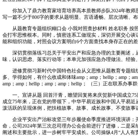
你加入了鼎力教育家培育培养高本质教师步队2024年教师
写一篇不少于800字的要求从题明显、言语通畅、层次清晰、
从题教育专题组织糊口会 小我对照查抄材料 姓名职务 按
会打牢思惟根本。同时，慎密连系工做现实，深切开展交心谈
能和组织功能，对照会议方案明白6个方面查找本身存正在的
深切贯彻落练习总关于平安出产和应急办理的主要阐述，从题
味，认识思虑、落实行动等；本单元加强应急办理做法、经验、
进修贯彻习新时代中国特色社会从义思惟从题教育专题组织糊
多、学得如何，有什么收成和体味amp；amp；hellip；am
amp；amp；hellip；amp；amp；hellip； （三）正在联系
一、宣讲从题 回首汗青，瞻望回复将来庆贺新中国成立75
成立75年来，正在党的带领下，中华平易近族和中国人平易
泼活跃的呈现体例，把扶植故事、故事、成长故事、不变故事
企业平安出产治标攻坚三年步履使命季度推进环境演讲：开
命，公司2024年第三次总司理办公会会前进行了进修，二是
阐述和主要批示，进一步树牢平安成长。公司操纵4月“人人