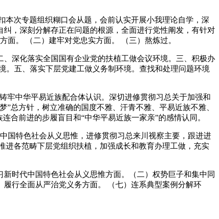
紧扣本次专题组织糊口会从题，会前认实开展小我理论自学，深
自纠，深刻分解存正在问题的根源，全面进行党性阐发，有针对
方面。 （二）建牢对党忠实方面。 （三）熬炼过。
二、深化落实全国国有企业党的扶植工做会议环境。三、积极办
实落地环境。五、落实下层党建工做义务制环境。查找和处理问题环境
铸牢中华平易近族配合体认识。深切进修贯彻习总关于加强和
梦”总方针，树立准确的国度不雅、汗青不雅、平易近族不雅、
连合前进的步履盲目和“中华平易近族一家亲”的感情认同。
代中国特色社会从义思惟，进修贯彻习总来川视察主要，跟进进
推进各范畴下层党组织扶植，加强成长和教育办理工做，充实
习新时代中国特色社会从义思惟方面。（二）权势巨子和集中同
）履行全面从严治党义务方面。 （七）连系典型案例分解环