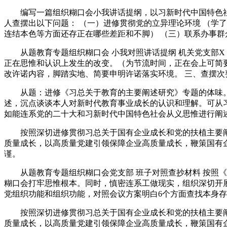
编写一篇组织糊口会小我讲话提纲，以习新时代中国特色社会
人查摆出以下问题： （一）进修贯彻党的立异理论环境 （学
连结本色等方面还存正在哪些差距和不脚） （三）联系办事群
从题教育专题组织糊口会 小我对照讲话提纲 机关党支部X
正在思惟和认识上发生的改变。（为节流时间，正在会上可简要演
改许诺内容，脚踏实地、简要申明许诺落实环境。 三、查摆次
从题：进修《习总关于教育的主要阐述研究》专题的体味。 
述，沉点谈谈本人对新时代教育事业成长的认识和理解。可从
如能连系党的二十大和习新时代中国特色社会从义思惟进行阐述
按照深切进修贯彻习总关于国有企业成长和党的扶植主要阐
质量成长，以高质量党建引领保障企业高质量成长，鞭策国有企
谨。
从题教育专题组织糊口会党支部 班子对照查抄材料 按照《
糊口会打牢思惟根本。同时，慎密连系工做现实，组织深切开
党组织功能和组织功能，对照会议方案明白6个方面查找本身
按照深切进修贯彻习总关于国有企业成长和党的扶植主要阐
质量成长，以高质量党建引领保障企业高质量成长，鞭策国有企