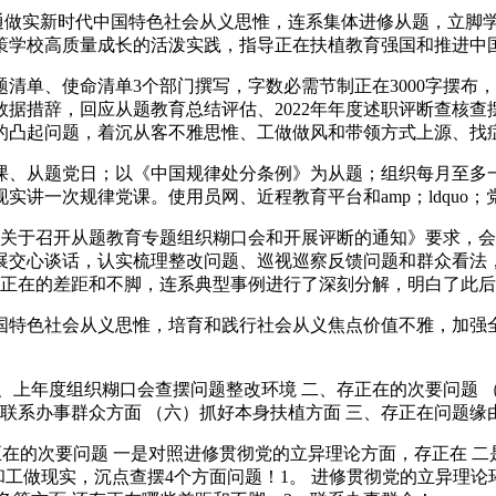
通做实新时代中国特色社会从义思惟，连系集体进修从题，立脚
策学校高质量成长的活泼实践，指导正在扶植教育强国和推进中
、使命清单3个部门撰写，字数必需节制正在3000字摆布，此
措辞，回应从题教育总结评估、2022年年度述职评断查核查摆
凸起问题，着沉从客不雅思惟、工做做风和带领方式上源、找症结
、从题党日；以《中国规律处分条例》为从题；组织每月至多一
一次规律党课。使用员网、近程教育平台和amp；ldquo；党课
关于召开从题教育专题组织糊口会和开展评断的通知》要求，会
展交心谈话，认实梳理整改问题、巡视巡察反馈问题和群众看法
存正在的差距和不脚，连系典型事例进行了深刻分解，明白了此
特色社会从义思惟，培育和践行社会从义焦点价值不雅，加强全
上年度组织糊口会查摆问题整改环境 二、存正在的次要问题 （
）联系办事群众方面 （六）抓好本身扶植方面 三、存正在问题缘
正在的次要问题 一是对照进修贯彻党的立异理论方面，存正在 
和工做现实，沉点查摆4个方面问题！1。 进修贯彻党的立异理