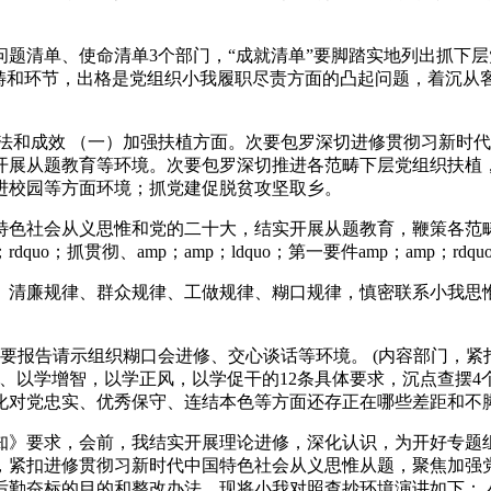
题清单、使命清单3个部门，“成就清单”要脚踏实地列出抓下
畴和环节，出格是党组织小我履职尽责方面的凸起问题，着沉从客
法和成效 （一）加强扶植方面。次要包罗深切进修贯彻习新时
开展从题教育等环境。次要包罗深切推进各范畴下层党组织扶植
进校园等方面环境；抓党建促脱贫攻坚取乡。
从义思惟和党的二十大，结实开展从题教育，鞭策各范畴下层党组
；rdquo；抓贯彻、amp；amp；ldquo；第一要件amp；amp；rd
廉规律、群众规律、工做规律、糊口规律，慎密联系小我思惟和
。
简要报告请示组织糊口会进修、交心谈话等环境。 (内容部门，
、以学增智，以学正风，以学促干的12条具体要求，沉点查摆
化对党忠实、优秀保守、连结本色等方面还存正在哪些差距和不
》要求，会前，我结实开展理论进修，深化认识，为开好专题组
，紧扣进修贯彻习新时代中国特色社会从义思惟从题，聚焦加强
勤奋标的目的和整改办法。现将小我对照查抄环境演讲如下： 