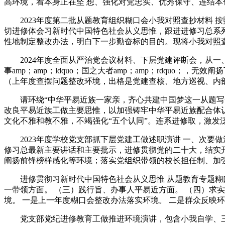
高环境，看本身正在坚 想、强化对党忠实、优秀保守、连结本
2023年度第二批从题教育组织糊口会小我对照查抄材料 按
切进修体会习新时代中国特色社会从义思惟，跟进进修习总系
性地制定整改办法，明白下一步勤奋标的目的。现将小我对照查
2024年度全面从严治党会议材料、下层党建评断会，从一
事amp；amp；ldquo；国之大者amp；amp；rdqu
（上年度查摆问题整改环境，出格是党建查核、地方巡视、内
请环绕“中华平易近族一家亲，齐心共建中国梦这一从题写一
改良平易近族工做主要思惟，以加强铸牢中华平易近族配合体
文化不雅和教不雅，不竭强化“五个认同”。连系进修取，激发
2023年度学校党支部抓下层党建工做述职演讲 一、次要做
修习总最新主要讲话和主要批示，进修贯彻党的二十大，结实
阐扬前锋榜样感化等环境；落实党组织带领的校长担任制、加
进修贯彻习新时代中国特色社会从义思惟 从题教育专题糊口
一带领方面。 （三）践行旨、办事人平易近方面。 （四）求
境。 一是上一年度糊口会整改办法落实环境。 二是群众反映环
党支部党纪进修教育工做推进环境演讲，包含小我自学、三