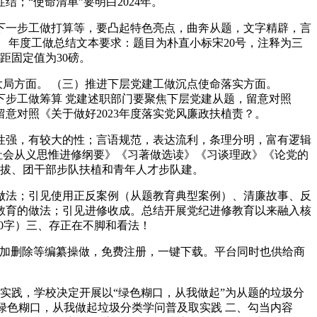
；“使命清单”要明白2024年。
一步工做打算等，要凸起特色亮点，曲奔从题，文字精辟，言
 年度工做总结文本要求：题目为朴直小标宋20号，注释为三
距固定值为30磅。
大局方面。 （三）推进下层党建工做沉点使命落实方面。
、下步工做筹算 党建述职部门要聚焦下层党建从题，留意对照
意对照《关于做好2023年度落实党风廉政扶植责？。
强，有较大的性；言语规范，表达流利，条理分明，富有逻辑
社会从义思惟进修纲要》《习著做选读》《习谈理政》《论党的
提拔、团干部步队扶植和青年人才步队建。
法；引见使用正反案例（从题教育典型案例）、清廉故事、反
教育的做法；引见进修收成。总结开展党纪进修教育以来融入核
00字）三、存正在不脚和看法！
够添加删除等编纂操做，免费注册，一键下载。平台同时也供给商
实践，学校决定开展以“绿色糊口，从我做起”为从题的垃圾分
绿色糊口，从我做起垃圾分类学问普及取实践 二、勾当内容