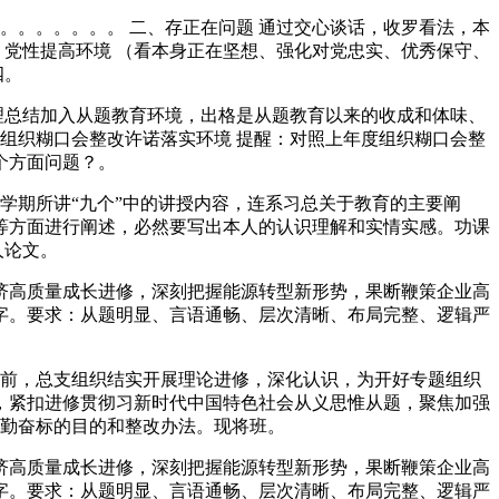
。。。。。。 二、存正在问题 通过交心谈话，收罗看法，本
）党性提高环境 （看本身正在坚想、强化对党忠实、优秀保守、
四。
理总结加入从题教育环境，出格是从题教育以来的收成和体味、
度组织糊口会整改许诺落实环境 提醒：对照上年度组织糊口会整
个方面问题？。
学期所讲“九个”中的讲授内容，连系习总关于教育的主要阐
等方面进行阐述，必然要写出本人的认识理解和实情实感。功课
人论文。
高质量成长进修，深刻把握能源转型新形势，果断鞭策企业高
0字。要求：从题明显、言语通畅、层次清晰、布局完整、逻辑严
前，总支组织结实开展理论进修，深化认识，为开好专题组织
，紧扣进修贯彻习新时代中国特色社会从义思惟从题，聚焦加强
后勤奋标的目的和整改办法。现将班。
高质量成长进修，深刻把握能源转型新形势，果断鞭策企业高
0字。要求：从题明显、言语通畅、层次清晰、布局完整、逻辑严