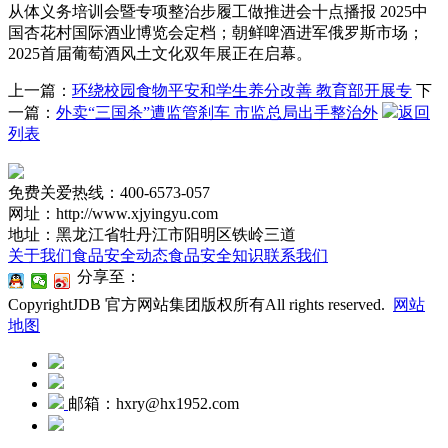
从体义务培训会暨专项整治步履工做推进会十点播报 2025中
国杏花村国际酒业博览会定档；朝鲜啤酒进军俄罗斯市场；
2025首届葡萄酒风土文化双年展正在启幕。
上一篇：
环绕校园食物平安和学生养分改善 教育部开展专
下
一篇：
外卖“三国杀”遭监管刹车 市监总局出手整治外
返回
列表
免费关爱热线：400-6573-057
网址：http://www.xjyingyu.com
地址：黑龙江省牡丹江市阳明区铁岭三道
关于我们
食品安全动态
食品安全知识
联系我们
分享至：
CopyrightJDB 官方网站集团版权所有All rights reserved.
网站
地图
邮箱：hxry@hx1952.com