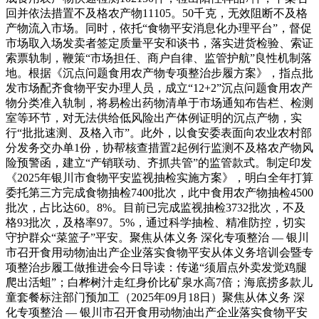
回并依法措置不及格农产物11105。50千克，无效阻断不及格
产物流入市场。同时，依托“食物平安消息化办理平台”，督促
市场取入场发卖者签定质量平安和谈书，落实进货检验、索证
索票轨制，鞭策“市场担任、商户自律、监管护航”良性机制落
地。根据《沉点问题食用农产物专项整治步履方案》，指点批
发市场配齐食物平安办理人员，成立“12+2”沉点问题食用农产
物分类准入轨制，将易检出药物清单于市场通知布告栏、检测
室等环节，对无法供给低风险出产体例证明的沉点产物，实
行“批批速测、及格入市”。此外，以食安委表面向农业农村部
分发务交办单1份，协帮核查措置2起例行监测不及格农产物风
险预警函，建立“产销联动、齐抓共管”的监管款式。制定印发
《2025年银川市食物平安监视抽检实施方案》，明白全年打算
委托第三方完成食物抽检7400批次，此中食用农产物抽检4500
批次，占比达60。8%。目前已完成监视抽检3732批次，不及
格93批次，及格率97。5%，通过科学抽检、精准防控，切实
守护群众“菜篮子”平安。聚焦从体义务 深化专项整治 — 银川
市召开食用动物油出产企业落实食物平安从体义务培训会暨专
项整治步履工做推进会今日导读：传递“须眉点外卖发觉鸡腿
爬出活蛆”；白桦树汁走红身价比矿泉水高7倍；海底捞多款儿
童套餐标注部门预加工（2025年09月18日）聚焦从体义务 深
化专项整治 — 银川市召开食用动物油出产企业落实食物平安