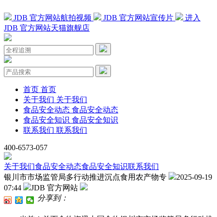
JDB 官方网站航拍视频
JDB 官方网站宣传片
进入
JDB 官方网站天猫旗舰店
首页
首页
关于我们
关于我们
食品安全动态
食品安全动态
食品安全知识
食品安全知识
联系我们
联系我们
400-6573-057
关于我们
食品安全动态
食品安全知识
联系我们
银川市市场监管局多行动推进沉点食用农产物专
2025-09-19
07:44
JDB 官方网站
分享到：