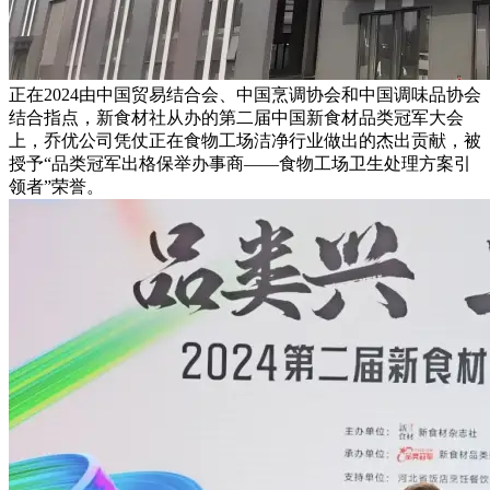
正在2024由中国贸易结合会、中国烹调协会和中国调味品协会
结合指点，新食材社从办的第二届中国新食材品类冠军大会
上，乔优公司凭仗正在食物工场洁净行业做出的杰出贡献，被
授予“品类冠军出格保举办事商——食物工场卫生处理方案引
领者”荣誉。