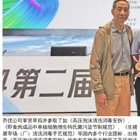
乔优公司掌管草拟并参取了如《高压泡沫清洗消毒安拆》、
《即食肉成品中单核细胞增生特氏菌污染节制规范》、《生猪
屠宰场（厂）清洗消毒手艺规范》等国内多个行业团标，出格