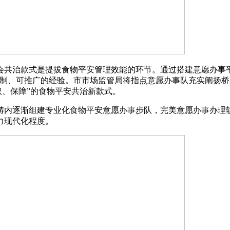
治款式是提拔食物平安管理效能的环节。通过搭建意愿办事平
制、可推广的经验。市市场监管局将指点意愿办事队充实阐扬桥梁
取、保障”的食物平安共治新款式。
内逐渐组建专业化食物平安意愿办事步队，完美意愿办事办理轨
力现代化程度。