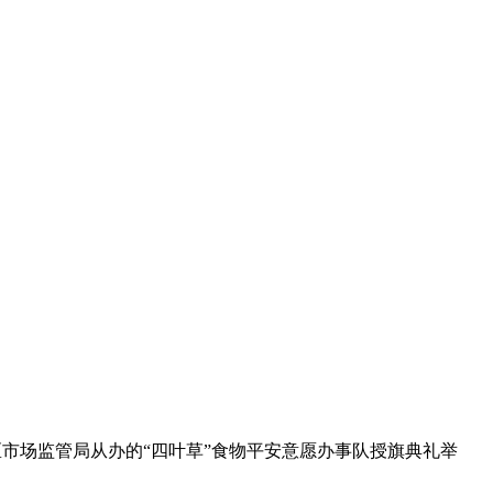
市场监管局从办的“四叶草”食物平安意愿办事队授旗典礼举