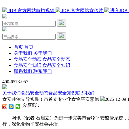
JDB 官方网站航拍视频
JDB 官方网站宣传片
进入JD
首页
首页
关于我们
关于我们
食品安全动态
食品安全动态
食品安全知识
食品安全知识
联系我们
联系我们
400-6573-057
关于我们
食品安全动态
食品安全知识
联系我们
食安共治立异实践！市首支专业化食物平安意愿
2025-12-09 
分享到：
网讯（记者 石启立）为进一步完美市食物平安监管系统，正在
行，深化食物平安社会共治。