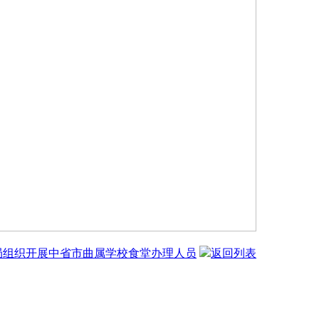
局组织开展中省市曲属学校食堂办理人员
返回列表