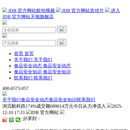
JDB 官方网站航拍视频
JDB 官方网站宣传片
进入
JDB 官方网站天猫旗舰店
首页
首页
关于我们
关于我们
食品安全动态
食品安全动态
食品安全知识
食品安全知识
联系我们
联系我们
400-6573-057
关于我们
食品安全动态
食品安全知识
联系我们
润贝航科跌174%成交额689614万元今日从力净流入
2025-
12-10 17:33
JDB 官方网站
分享到：