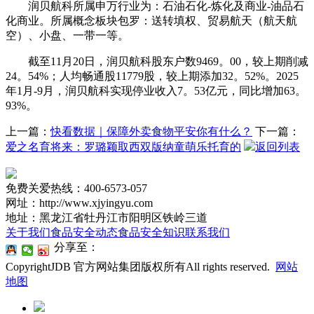
润贝航科所属申万行业为：石油石化-炼化及商业-油品石
化商业。所属概念板块包罗：送转填权、贸易航天（航天航
空）、小盘、一带一等。
截至11月20日，润贝航科股东户数9469。00，较上期削减
24。54%；人均畅通股11779股，较上期添加32。52%。2025
年1月-9月，润贝航科实现停业收入7。53亿元，同比增加63。
93%。
上一篇：
快看数据｜保障外卖食物平安你有什么？
下一篇：
爱之名育将来：罗璐颖取西双版纳童萌乐托育的
返回列表
免费关爱热线：400-6573-057
网址：http://www.xjyingyu.com
地址：黑龙江省牡丹江市阳明区铁岭三道
关于我们
食品安全动态
食品安全知识
联系我们
分享至：
CopyrightJDB 官方网站集团版权所有All rights reserved.
网站
地图