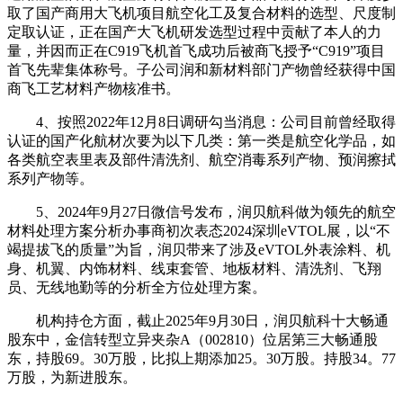
取了国产商用大飞机项目航空化工及复合材料的选型、尺度制
定取认证，正在国产大飞机研发选型过程中贡献了本人的力
量，并因而正在C919飞机首飞成功后被商飞授予“C919”项目
首飞先辈集体称号。子公司润和新材料部门产物曾经获得中国
商飞工艺材料产物核准书。
4、按照2022年12月8日调研勾当消息：公司目前曾经取得
认证的国产化航材次要为以下几类：第一类是航空化学品，如
各类航空表里表及部件清洗剂、航空消毒系列产物、预润擦拭
系列产物等。
5、2024年9月27日微信号发布，润贝航科做为领先的航空
材料处理方案分析办事商初次表态2024深圳eVTOL展，以“不
竭提拔飞的质量”为旨，润贝带来了涉及eVTOL外表涂料、机
身、机翼、内饰材料、线束套管、地板材料、清洗剂、飞翔
员、无线地勤等的分析全方位处理方案。
机构持仓方面，截止2025年9月30日，润贝航科十大畅通
股东中，金信转型立异夹杂A（002810）位居第三大畅通股
东，持股69。30万股，比拟上期添加25。30万股。持股34。77
万股，为新进股东。