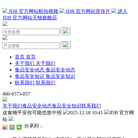
JDB 官方网站航拍视频
JDB 官方网站宣传片
进入
JDB 官方网站天猫旗舰店
首页
首页
关于我们
关于我们
食品安全动态
食品安全动态
食品安全知识
食品安全知识
联系我们
联系我们
400-6573-057
关于我们
食品安全动态
食品安全知识
联系我们
这食物平安你可能也曾中招
2025-12-18 10:41
JDB 官方网
站
分享到：