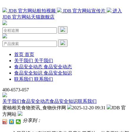
JDB 官方网站航拍视频
JDB 官方网站宣传片
进入
JDB 官方网站天猫旗舰店
首页
首页
关于我们
关于我们
食品安全动态
食品安全动态
食品安全知识
食品安全知识
联系我们
联系我们
400-6573-057
关于我们
食品安全动态
食品安全知识
联系我们
蜜柚相关食物资讯_食物伙伴网
2025-12-20 09:31
JDB 官
方网站
分享到：