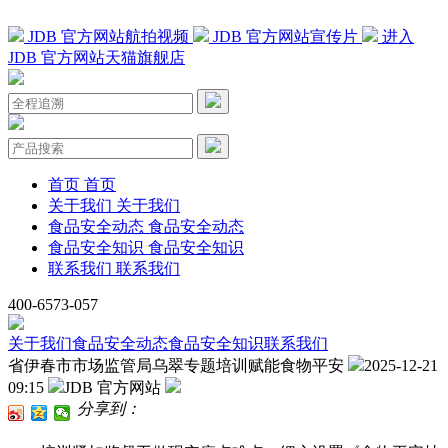
JDB 官方网站航拍视频
JDB 官方网站宣传片
进入
JDB 官方网站天猫旗舰店
首页
首页
关于我们
关于我们
食品安全动态
食品安全动态
食品安全知识
食品安全知识
联系我们
联系我们
400-6573-057
关于我们
食品安全动态
食品安全知识
联系我们
省伊春市市场监管局乌翠专题培训赋能食物平安
2025-12-21
09:15
JDB 官方网站
分享到：