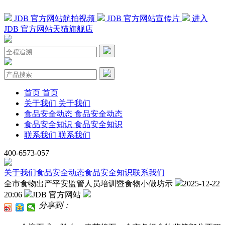
JDB 官方网站航拍视频
JDB 官方网站宣传片
进入
JDB 官方网站天猫旗舰店
首页
首页
关于我们
关于我们
食品安全动态
食品安全动态
食品安全知识
食品安全知识
联系我们
联系我们
400-6573-057
关于我们
食品安全动态
食品安全知识
联系我们
全市食物出产平安监管人员培训暨食物小做坊示
2025-12-22
20:06
JDB 官方网站
分享到：