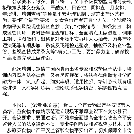
会议要求，除夕、春节将至，全市各级食物监管部分要积
极鞭策从体义务落实，严酷实行“日管控、周排查、月安排、
年演讲、培训查核”等质量平安办理轨制，规范出产运营行
为。要“四个最严”要求，对食物出产者开展全方位、全过程的
食物平安风险现患排查查抄，实行“对账销号”，加强复查，构
成监管闭环。要对照年度查核目标，全面清点工做进度，倒排
工期，挂图做和，出格是对食物平安办理人员抽考、肉类产物
违法犯罪专项步履、系统及飞翔检题整改、抽检不及格企业监
管、监视查抄成果录入等5项沉点工做，要加鼎力度，确保按
时高质量完成工做使命。
此次培训，邀请了国内省内出名专家和权势巨子从讲，培
训内容既有法令律例，又有尺度规范，将法令律例取专业学问
融为一体，沉点凸起、翔实丰硕、适用性强。培训形式既有理
论讲课，又有实和练兵，理论联系现实慎密，实操性指点性
强。
本报讯 （记者 张文慧） 近日，全市食物出产平安监管人
员培训暨食物小做坊示范建立现场不雅摩会议正在文水县召
开。会议要求，要通过培训不雅摩全面提高全市食物出产平安
监管人员的法令律例本质、专业学问程度和监视查抄技术，进
一步鞭策食物出产平安监管和食物平安出产，切实保障全市食