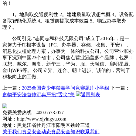
的！
1。地舆取交通便利性 2。建建质量取设想气概 3。设备配
备取智能化系统 4。租赁前提取成本效益 5。物业办事取办
理？。
公司引见 “志同志和科技无限公司”成立于2016年，是一
家努力于IT根本设备（PC、办事器、存储、收集、平安），
消息化扶植处理方案，办事为一体的科技公司。公司营业和办
事下沉到中国23个省市，公司焦点营业涵盖多个品牌，包罗：
联想、戴尔、海潮、新华三，华为、服、天融信、启明星辰、
金山WPS等。 公司立异、连合、朝上进步、诚信的，营制了
积极向上的工做。
上一篇：
2025全国青少年禁毒学问竞赛题库小学组
下一篇：
食物平安法首修沉典严把“舌尖”关
返回列表
免费关爱热线：400-6573-057
网址：http://www.xjyingyu.com
地址：黑龙江省牡丹江市阳明区铁岭三道
关于我们
食品安全动态
食品安全知识
联系我们