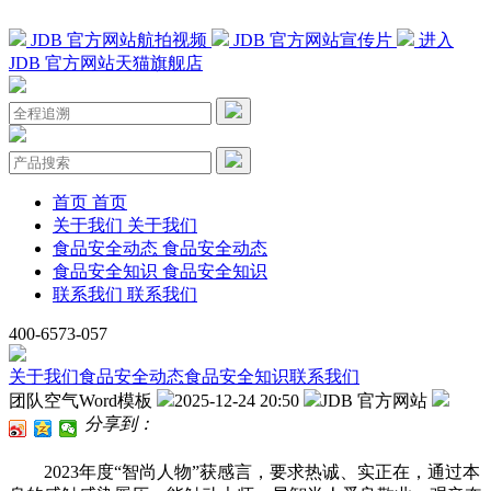
JDB 官方网站航拍视频
JDB 官方网站宣传片
进入
JDB 官方网站天猫旗舰店
首页
首页
关于我们
关于我们
食品安全动态
食品安全动态
食品安全知识
食品安全知识
联系我们
联系我们
400-6573-057
关于我们
食品安全动态
食品安全知识
联系我们
团队空气Word模板
2025-12-24 20:50
JDB 官方网站
分享到：
2023年度“智尚人物”获感言，要求热诚、实正在，通过本