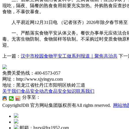
现吃，隔夜、隔餐的熟食食用前要充实加热。外购熟食应查抄
食物，不暴饮暴食。
人平易近网12月31日电 （记者张齐）2026年除夕春节
一、严酷落实食物平安从体义务。餐饮办事单元应依法合规
毒、无害生物防制、食物留样等轨制。不采购过时变质食物原
迎。
上一篇：
汉中市校园食物平安工做系列报道｜聚焦共治共
下一
免费关爱热线：400-6573-057
网址：http://www.xjyingyu.com
地址：黑龙江省牡丹江市阳明区铁岭三道
关于我们
食品安全动态
食品安全知识
联系我们
分享至：
CopyrightJDB 官方网站集团版权所有All rights reserved.
网站地
邮箱：hxry@hx1952.com