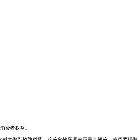
博消费者权益。
材并做到烧熟煮透。冷冻食物烹调前应完全解冻，凉菜要现做