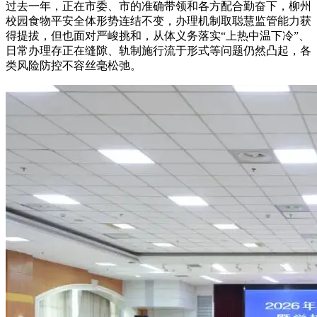
过去一年，正在市委、市的准确带领和各方配合勤奋下，柳州
校园食物平安全体形势连结不变，办理机制取聪慧监管能力获
得提拔，但也面对严峻挑和，从体义务落实“上热中温下冷”、
日常办理存正在缝隙、轨制施行流于形式等问题仍然凸起，各
类风险防控不容丝毫松弛。