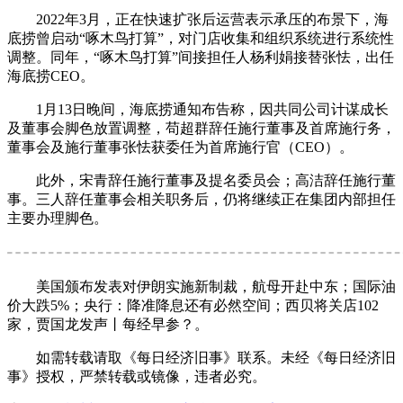
2022年3月，正在快速扩张后运营表示承压的布景下，海
底捞曾启动“啄木鸟打算”，对门店收集和组织系统进行系统性
调整。同年，“啄木鸟打算”间接担任人杨利娟接替张怯，出任
海底捞CEO。
1月13日晚间，海底捞通知布告称，因共同公司计谋成长
及董事会脚色放置调整，苟超群辞任施行董事及首席施行务，
董事会及施行董事张怯获委任为首席施行官（CEO）。
此外，宋青辞任施行董事及提名委员会；高洁辞任施行董
事。三人辞任董事会相关职务后，仍将继续正在集团内部担任
主要办理脚色。
美国颁布发表对伊朗实施新制裁，航母开赴中东；国际油
价大跌5%；央行：降准降息还有必然空间；西贝将关店102
家，贾国龙发声丨每经早参？。
如需转载请取《每日经济旧事》联系。未经《每日经济旧
事》授权，严禁转载或镜像，违者必究。