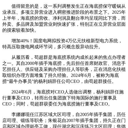
值得留意的是，这一系列调整发生正在海底捞保守暖锅从
业承压、多项立异营业进入稠密推进阶段的布景之下。2025年
上半年，海底捞的营收、净利润及翻台率均呈现同比下滑，而
外卖、多品牌及加盟营业则快速扩张，特别正在立异营业层面
的摸索较着加快。
增加40%！国度电网拟投资4万亿元扶植新型电力系统，
特高压取微电网成环节词，多只概念股异动拉升。
从履历看，苟超群是海底捞系统内成长起来的焦点办理者
之一。其自2000年插手海底捞，先后担任首席财政官、消息手
艺担任人、供应链及采购办理担任人等职务，正在消息化扶植
取组织办理方面堆集了持久经验。2024年6月，被称为海底
捞“最牛办事员”的杨利娟辞任公司CEO，由苟超群接任。
2024年6月，海底捞对CEO人选做出调整，杨利娟辞任施
行董事及CEO，转而出任集团旗下特海国际的施行董事及
CEO；同时，苟超群获委任为海底捞施行董事及CEO。
李娜娜现任江苏区域大区司理，自2005年插手集团，历任
店司理、锻练等职务；朱银花自2007年插手集团，持久正在门
店和区域办理岗亭工做，现任湖北和沉庆练习大区司理；焦德