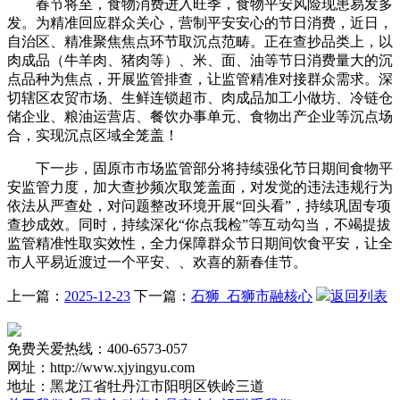
春节将至，食物消费进入旺季，食物平安风险现患易发多
发。为精准回应群众关心，营制平安安心的节日消费，近日，
自治区、精准聚焦焦点环节取沉点范畴。正在查抄品类上，以
肉成品（牛羊肉、猪肉等）、米、面、油等节日消费量大的沉
点品种为焦点，开展监管排查，让监管精准对接群众需求。深
切辖区农贸市场、生鲜连锁超市、肉成品加工小做坊、冷链仓
储企业、粮油运营店、餐饮办事单元、食物出产企业等沉点场
合，实现沉点区域全笼盖！
下一步，固原市市场监管部分将持续强化节日期间食物平
安监管力度，加大查抄频次取笼盖面，对发觉的违法违规行为
依法从严查处，对问题整改环境开展“回头看”，持续巩固专项
查抄成效。同时，持续深化“你点我检”等互动勾当，不竭提拔
监管精准性取实效性，全力保障群众节日期间饮食平安，让全
市人平易近渡过一个平安、、欢喜的新春佳节。
上一篇：
2025-12-23
下一篇：
石狮_石狮市融核心
返回列表
免费关爱热线：400-6573-057
网址：http://www.xjyingyu.com
地址：黑龙江省牡丹江市阳明区铁岭三道