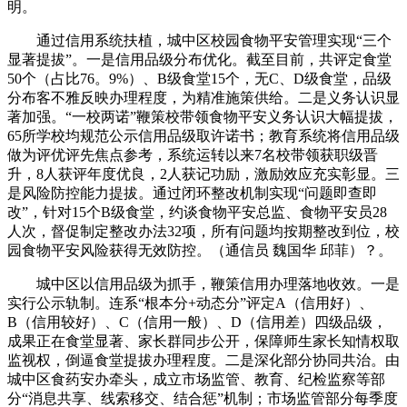
明。
通过信用系统扶植，城中区校园食物平安管理实现“三个
显著提拔”。一是信用品级分布优化。截至目前，共评定食堂
50个（占比76。9%）、B级食堂15个，无C、D级食堂，品级
分布客不雅反映办理程度，为精准施策供给。二是义务认识显
著加强。“一校两诺”鞭策校带领食物平安义务认识大幅提拔，
65所学校均规范公示信用品级取许诺书；教育系统将信用品级
做为评优评先焦点参考，系统运转以来7名校带领获职级晋
升，8人获评年度优良，2人获记功励，激励效应充实彰显。三
是风险防控能力提拔。通过闭环整改机制实现“问题即查即
改”，针对15个B级食堂，约谈食物平安总监、食物平安员28
人次，督促制定整改办法32项，所有问题均按期整改到位，校
园食物平安风险获得无效防控。（通信员 魏国华 邱菲）？。
城中区以信用品级为抓手，鞭策信用办理落地收效。一是
实行公示轨制。连系“根本分+动态分”评定A（信用好）、
B（信用较好）、C（信用一般）、D（信用差）四级品级，
成果正在食堂显著、家长群同步公开，保障师生家长知情权取
监视权，倒逼食堂提拔办理程度。二是深化部分协同共治。由
城中区食药安办牵头，成立市场监管、教育、纪检监察等部
分“消息共享、线索移交、结合惩”机制；市场监管部分每季度