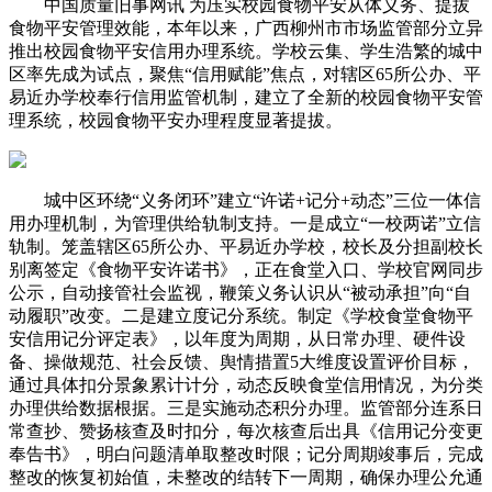
中国质量旧事网讯 为压实校园食物平安从体义务、提拔
食物平安管理效能，本年以来，广西柳州市市场监管部分立异
推出校园食物平安信用办理系统。学校云集、学生浩繁的城中
区率先成为试点，聚焦“信用赋能”焦点，对辖区65所公办、平
易近办学校奉行信用监管机制，建立了全新的校园食物平安管
理系统，校园食物平安办理程度显著提拔。
城中区环绕“义务闭环”建立“许诺+记分+动态”三位一体信
用办理机制，为管理供给轨制支持。一是成立“一校两诺”立信
轨制。笼盖辖区65所公办、平易近办学校，校长及分担副校长
别离签定《食物平安许诺书》，正在食堂入口、学校官网同步
公示，自动接管社会监视，鞭策义务认识从“被动承担”向“自
动履职”改变。二是建立度记分系统。制定《学校食堂食物平
安信用记分评定表》，以年度为周期，从日常办理、硬件设
备、操做规范、社会反馈、舆情措置5大维度设置评价目标，
通过具体扣分景象累计计分，动态反映食堂信用情况，为分类
办理供给数据根据。三是实施动态积分办理。监管部分连系日
常查抄、赞扬核查及时扣分，每次核查后出具《信用记分变更
奉告书》，明白问题清单取整改时限；记分周期竣事后，完成
整改的恢复初始值，未整改的结转下一周期，确保办理公允通