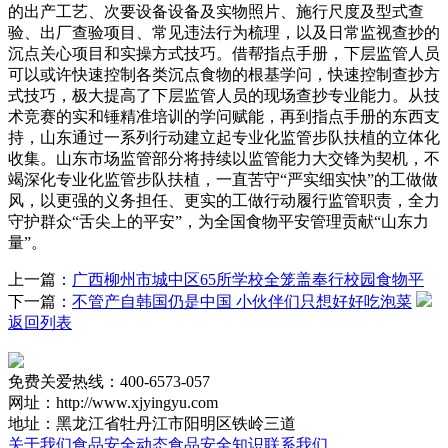
的出产工艺、次要设备设备及实物照片、施行尺度及型式查
验、出厂查验项目、常见违法行为梳理，以及日常监视查抄的
沉点关心项目和实操方式技巧。借帮指点手册，下层监管人员
可以或许快速控制各类沉点食物的根基学问，快速控制查抄方
式技巧，极大提高了下层监管人员的现场查抄专业能力。从技
术竞赛的实和锤精准培训的学问赋能，再到指点手册的东西支
持，山东通过一系列行动建立起专业化监管步队扶植的立体化
收集。山东市场监管部分将持续以监管能力大交锋为契机，不
竭深化专业化监管步队扶植，一直苦守“严实细实快”的工做做
风，以更强的义务担任、更实的工做行动履行监管职责，全力
守护群众“舌尖上的平安”，为全国食物平安管理贡献“山东力
量”。
上一篇：
广西柳州市城中区65所学校全笼盖奉行校园食物平
下一篇：
不管产自韩国仍是中国 小伙伴们只想好好吃泡菜
返回列表
免费关爱热线：400-6573-057
网址：http://www.xjyingyu.com
地址：黑龙江省牡丹江市阳明区铁岭三道
关于我们
食品安全动态
食品安全知识
联系我们