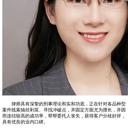
律师具有深挚的刑事理论和实和功底，正在针对各品种型
案件线索抽丝剥茧、寻找冲破点，并固定方面尤为擅长，并因
而连结较高的成功率，帮帮委托人丧失，获得客户分歧好评，
具有优良的业内口碑。