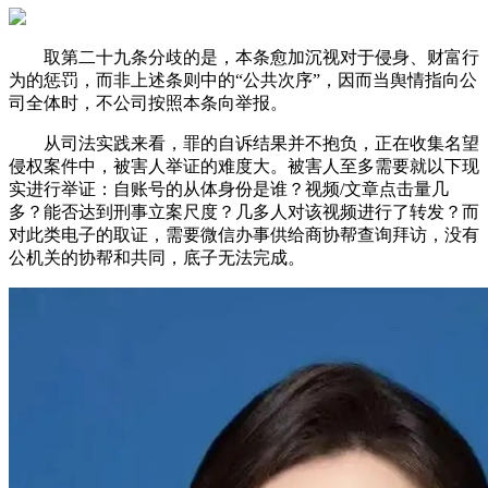
取第二十九条分歧的是，本条愈加沉视对于侵身、财富行
为的惩罚，而非上述条则中的“公共次序”，因而当舆情指向公
司全体时，不公司按照本条向举报。
从司法实践来看，罪的自诉结果并不抱负，正在收集名望
侵权案件中，被害人举证的难度大。被害人至多需要就以下现
实进行举证：自账号的从体身份是谁？视频/文章点击量几
多？能否达到刑事立案尺度？几多人对该视频进行了转发？而
对此类电子的取证，需要微信办事供给商协帮查询拜访，没有
公机关的协帮和共同，底子无法完成。