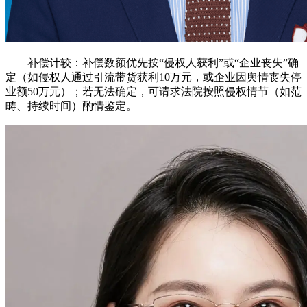
补偿计较：补偿数额优先按“侵权人获利”或“企业丧失”确
定（如侵权人通过引流带货获利10万元，或企业因舆情丧失停
业额50万元）；若无法确定，可请求法院按照侵权情节（如范
畴、持续时间）酌情鉴定。