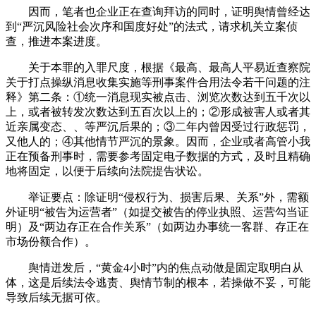
因而，笔者也企业正在查询拜访的同时，证明舆情曾经达
到“严沉风险社会次序和国度好处”的法式，请求机关立案侦
查，推进本案进度。
关于本罪的入罪尺度，根据《最高、最高人平易近查察院
关于打点操纵消息收集实施等刑事案件合用法令若干问题的注
释》第二条：①统一消息现实被点击、浏览次数达到五千次以
上，或者被转发次数达到五百次以上的；②形成被害人或者其
近亲属变态、、等严沉后果的；③二年内曾因受过行政惩罚，
又他人的；④其他情节严沉的景象。因而，企业或者高管小我
正在预备刑事时，需要参考固定电子数据的方式，及时且精确
地将固定，以便于后续向法院提告状讼。
举证要点：除证明“侵权行为、损害后果、关系”外，需额
外证明“被告为运营者”（如提交被告的停业执照、运营勾当证
明）及“两边存正在合作关系”（如两边办事统一客群、存正在
市场份额合作）。
舆情迸发后，“黄金4小时”内的焦点动做是固定取明白从
体，这是后续法令逃责、舆情节制的根本，若操做不妥，可能
导致后续无据可依。