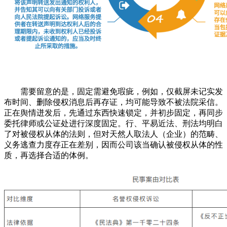
需要留意的是，固定需避免瑕疵，例如，仅截屏未记实发
布时间、删除侵权消息后再存证，均可能导致不被法院采信。
正在舆情迸发后，先通过东西快速锁定，并初步固定，再同步
委托律师或公证处进行深度固定。行、平易近法、刑法均明白
了对被侵权从体的法则，但对天然人取法人（企业）的范畴、
义务逃查力度存正在差别，因而公司该当确认被侵权从体的性
质，再选择合适的体例。