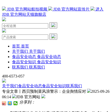
JDB 官方网站航拍视频
JDB 官方网站宣传片
进入
JDB 官方网站天猫旗舰店
首页
首页
关于我们
关于我们
食品安全动态
食品安全动态
食品安全知识
食品安全知识
联系我们
联系我们
400-6573-057
关于我们
食品安全动态
食品安全知识
联系我们
专业文章丨西贝预制菜风浪警示：企业舆情应对
2025-09-26
06:14
JDB 官方网站
分享到：