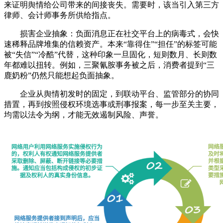
来证明舆情给公司带来的间接丧失。需要时，该当引入第三方
律师、会计师事务所供给指点。
损害企业抽象：负面消息正在社交平台上的病毒式，会快
速稀释品牌堆集的信赖资产。本来“靠得住”“担任”的标签可能
被“失信”“冷酷”代替，这种印象一旦固化，短则数月、长则数
年都难以扭转。例如，三聚氰胺事务被之后，消费者提到“三
鹿奶粉”仍然只能想起负面抽象。
企业从舆情初发时的固定，到联动平台、监管部分的协同
措置，再到按照侵权环境选事或刑事报案，每一步至关主要，
均需以法令为纲，才能无效遏制风险、声誉。