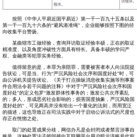
按照《中华人平易近国平易近》第一千一百九十五条以及
第一千一百九十六条的“避风港准绳”，企业能够按照下图的径
向收集平台赞扬。
某曲辖市工做经验，查询拜访取证经验丰硕，正在的取证
精准度、以及角度冲破性方面具有特长。具备丰硕的学问产
权、金融类等犯罪实务经验。
值得留意的是，本罪为亲陪罪，需要被害者本人向法院提
告状讼，可是当、行为“严沉风险社会次序和国度好处”时，可
由公诉机关提告状讼。《关于打点操纵消息收集实施等刑事案
件合用法令若干问题的注释》中对于“严沉风险社会次序和国
度好处”的定义包罗“激发群体性事务的；激发公共次序紊乱
的；多人，形成恶劣社会影响的；损害国度抽象，严沉风险国
度好处的”，可见两高并没有给出一个量化的法则，而用宽泛
的描述，这也导致正在司法实践中对于启动公诉法式的尺度也
存正在恍惚之处。
取门的处置成果分歧，网信办凡是会封闭或者禁言涉事自
账号，这种处置法子能间接向互联网平台用户暗示该账号此前