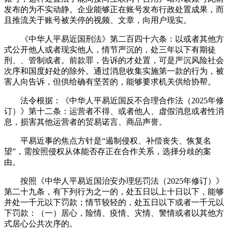
发布的为不实动静。企业能够正在账号发布行政处置成果，而
且推流关于账号被关停的视频、文章，向用户现实。
《中华人平易近国刑法》第二百四十六条：以或者其他方
式公开他人或者现实他人，情节严沉的，处三年以下有期徒
刑、、管制或者。前款罪，告诉的才处置，可是严沉风险社会
次序和国度好处的除外。通过消息收集实施第一款的行为，被
害人向告诉，但供给确有坚苦的，能够要求机关供给协帮。
法令根据：《中华人平易近国反不合理合作法（2025年修
订）》第十二条：运营者不得、或者他人、虚假消息或者性消
息，损害其他运营者的贸易诺言、商品声誉。
平易近事的焦点方针是“遏制侵权、补偿丧失、恢复名
望”，需按照侵权从体能否存正在合作关系，选择分歧的案
由。
按照《中华人平易近国治安办理惩罚法（2025年修订）》
第二十九条，有下列行为之一的，处五日以上十日以下，能够
并处一千元以下罚款；情节较轻的，处五日以下或者一千元以
下罚款：（一）居心，险情、疫情、灾情、警情或者以其他方
式居心公共次序的。