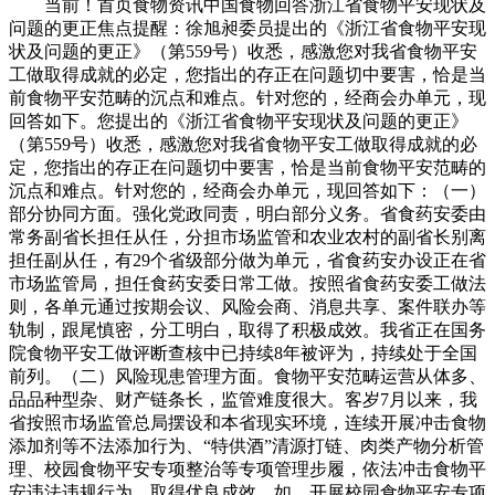
当前！首页食物资讯中国食物回答浙江省食物平安现状及
问题的更正焦点提醒：徐旭昶委员提出的《浙江省食物平安现
状及问题的更正》（第559号）收悉，感激您对我省食物平安
工做取得成就的必定，您指出的存正在问题切中要害，恰是当
前食物平安范畴的沉点和难点。针对您的，经商会办单元，现
回答如下。您提出的《浙江省食物平安现状及问题的更正》
（第559号）收悉，感激您对我省食物平安工做取得成就的必
定，您指出的存正在问题切中要害，恰是当前食物平安范畴的
沉点和难点。针对您的，经商会办单元，现回答如下：（一）
部分协同方面。强化党政同责，明白部分义务。省食药安委由
常务副省长担任从任，分担市场监管和农业农村的副省长别离
担任副从任，有29个省级部分做为单元，省食药安办设正在省
市场监管局，担任食药安委日常工做。按照省食药安委工做法
则，各单元通过按期会议、风险会商、消息共享、案件联办等
轨制，跟尾慎密，分工明白，取得了积极成效。我省正在国务
院食物平安工做评断查核中已持续8年被评为，持续处于全国
前列。（二）风险现患管理方面。食物平安范畴运营从体多、
品品种型杂、财产链条长，监管难度很大。客岁7月以来，我
省按照市场监管总局摆设和本省现实环境，连续开展冲击食物
添加剂等不法添加行为、“特供酒”清源打链、肉类产物分析管
理、校园食物平安专项整治等专项管理步履，依法冲击食物平
安违法违规行为，取得优良成效。如，开展校园食物平安专项