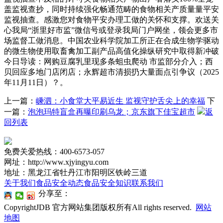
盖监视查抄，同时持续强化畅通范畴的食物相关产质量量平安
监视抽查。感激您对食物平安办理工做的关怀和支撑。欢送关
心我局“浙里好市监”微信号或登录我局门户网坐，领会更多市
场监督工做消息。中国农业科学院加工所正在合成生物学驱动
的微生物使用取畜禽加工副产品高值化操纵研究中取得新冲破
今日导读：网购豆腐乳里现多条蛆虫爬动 市监部分介入；西
贝回应多地门店闭店；永辉超市清损扔大量面点引争议（2025
年11月11日）？。
上一篇：
嵊泗：小食堂大平易近生 监视守护舌尖上的幸福
下
一篇：
泡泡玛特盲盒再曝印刷乌龙；京东旗下佳宝超市
返
回列表
免费关爱热线：400-6573-057
网址：http://www.xjyingyu.com
地址：黑龙江省牡丹江市阳明区铁岭三道
关于我们
食品安全动态
食品安全知识
联系我们
分享至：
CopyrightJDB 官方网站集团版权所有All rights reserved.
网站
地图