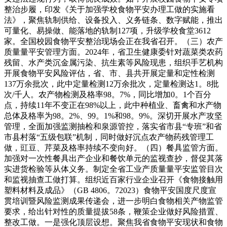
整治步履，印发《关于加强学校食物平安办理工做的实施看
法》，聚焦轨制供给、设备投入、义务链条、数字赋能，推出
可量化、易操做、能落地的轨制127项，升级学校食堂3612
家。全国校园食物平安整治现场会正在我省召开。（三）农产
质量量平安管理方面。2024年，省卫生健康委针对蔬菜类农药
残留、水产类沉金属污染、抗生素等风险现患，组织手艺机构
开展食物平安风险评估，省、市、县共开展定量和定性检测
137万余批次，此中定量检测12万余批次，定量检测达1。8批
次/千人。农产物检测及格率98。7%，同比增加0。1个百分
点，持续11年不变正在98%以上，此中种植业、畜禽和水产物
总体及格率为98。2%、99。1%和98。9%。深切开展水产攻坚
管理，全面加强监测抽检和泉源管控，落实省市县“专班”和省
市县村落“五级包联”机制，同时做好沉点农产物药残管理工
做，豇豆、芹菜及格率持续不变向好。（四）餐具监管方面。
加强对一次性餐具出产企业和餐饮单元的监视查抄，督促其落
实进货检验等从体义务。制定全省工业产质量量平安监管目次
和监视抽查工做打算。组织近百家行业企业召开《食物接触用
塑料材料及成品》（GB 4806。72023）食物平安国度尺度宣
贯培训暨风险监测成果传递会，进一步明白食物相关产物监管
要求，给出针对性的质量提拔58条，鞭策企业做好风险措置、
整改工做。一是强化顶层设想。聚焦我省食物平安现状和食物