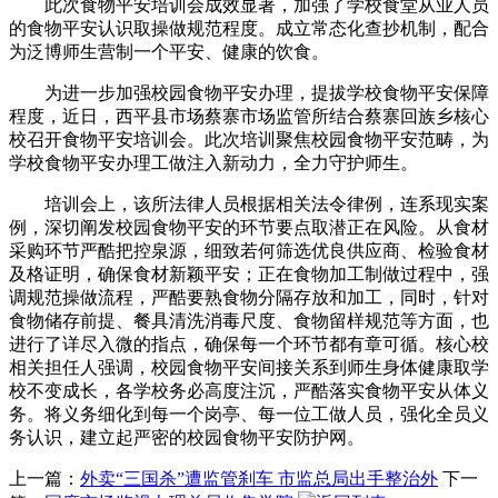
此次食物平安培训会成效显著，加强了学校食堂从业人员
的食物平安认识取操做规范程度。成立常态化查抄机制，配合
为泛博师生营制一个平安、健康的饮食。
为进一步加强校园食物平安办理，提拔学校食物平安保障
程度，近日，西平县市场蔡寨市场监管所结合蔡寨回族乡核心
校召开食物平安培训会。此次培训聚焦校园食物平安范畴，为
学校食物平安办理工做注入新动力，全力守护师生。
培训会上，该所法律人员根据相关法令律例，连系现实案
例，深切阐发校园食物平安的环节要点取潜正在风险。从食材
采购环节严酷把控泉源，细致若何筛选优良供应商、检验食材
及格证明，确保食材新颖平安；正在食物加工制做过程中，强
调规范操做流程，严酷要熟食物分隔存放和加工，同时，针对
食物储存前提、餐具清洗消毒尺度、食物留样规范等方面，也
进行了详尽入微的指点，确保每一个环节都有章可循。核心校
相关担任人强调，校园食物平安间接关系到师生身体健康取学
校不变成长，各学校务必高度注沉，严酷落实食物平安从体义
务。将义务细化到每一个岗亭、每一位工做人员，强化全员义
务认识，建立起严密的校园食物平安防护网。
上一篇：
外卖“三国杀”遭监管刹车 市监总局出手整治外
下一