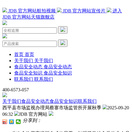
JDB 官方网站航拍视频
JDB 官方网站宣传片
进入
JDB 官方网站天猫旗舰店
首页
首页
关于我们
关于我们
食品安全动态
食品安全动态
食品安全知识
食品安全知识
联系我们
联系我们
400-6573-057
关于我们
食品安全动态
食品安全知识
联系我们
西平县市场监视办理局蔡寨市场监管所开展秋季
2025-09-20
06:32
JDB 官方网站
分享到：